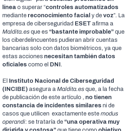
línea
o superar “
controles automatizados
mediante
reconocimiento facial
y de
voz
”. La
empresa de ciberseguridad
ESET
afirma a
Maldita.es
que es
“bastante improbable”
que
los ciberdelincuentes pudieran abrir cuentas
bancarias solo con datos biométricos, ya que
estas acciones
necesitan también datos
oficiales
como el
DNI
.
El
Instituto Nacional de Ciberseguridad
(INCIBE)
asegura a
Maldita.es
que, a la fecha
de publicación de este artículo ,
no tienen
constancia de incidentes similares
ni de
casos que utilicen exactamente este
modus
operandi
: se trataría de
“una operativa muy
dirigida y costosa”
que tiene como
objetivo