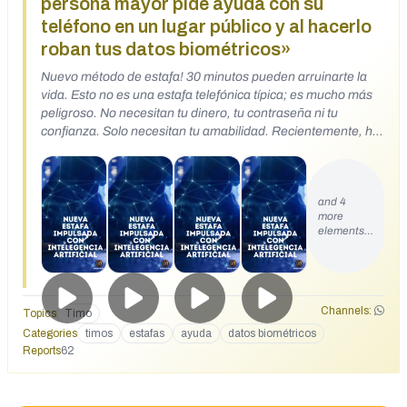
persona mayor pide ayuda con su
teléfono en un lugar público y al hacerlo
roban tus datos biométricos»
Nuevo método de estafa! 30 minutos pueden arruinarte la
vida. Esto no es una estafa telefónica típica; es mucho más
peligroso. No necesitan tu dinero, tu contraseña ni tu
confianza. Solo necesitan tu amabilidad. Recientemente, ha
aparecido una nueva "estafa de solicitud de ayuda" en
centros comerciales, estaciones de metro, mercados y
lugares públicos. Los estafadores suelen ser personas bien
and 4
vestidas, de mediana edad o mayores. Es posible que digan
more
que no saben usar su teléfono, que necesitan consultar el
elements…
importe de su pensión o ayuda, o que han entrado en la
página equivocada, y te pidan que les ayudes con su
teléfono. La parte peligrosa: Cuando contestas el teléfono, a
menudo ya hay una videollamada, una grabación de
Channels:
pantalla o un sistema de reconocimiento facial activado.
Topics
Timo
Alguien al otro lado te está observando. Crees que estás
Categories
timos
estafas
ayuda
datos biométricos
ayudando, pero en realidad estás proporcionando tus datos
Reports
62
biométricos. Esto no es una estafa típica. Se trata de una
estafa biométrica basada en inteligencia artificial. No
quieren tu dinero, te quieren a ti. Si tocas el teléfono (huella