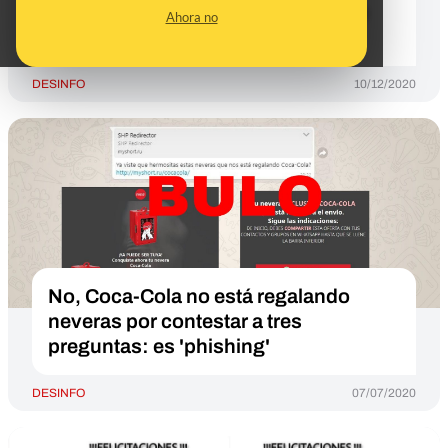
"aumente los niveles de dióxido de
Ahora no
carbono que absorbemos"
DESINFO
10/12/2020
No, Coca-Cola no está regalando
neveras por contestar a tres
preguntas: es 'phishing'
DESINFO
07/07/2020