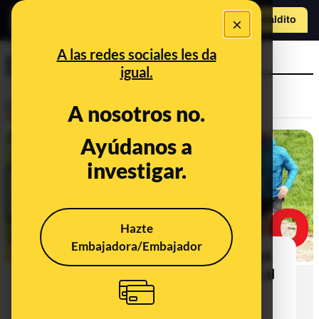
×
Hazte Maldit
o
Abrir menú
A las redes sociales les da
preguntas
igual.
Desinfo
A nosotros no.
Ayúdanos a
investigar.
Hazte
Embajadora/Embajador
La Organización Mundial de la Salud
no ha afirmado que usar mascarilla al
hacer deporte "disminuya la
disponibilidad de oxígeno" ni que