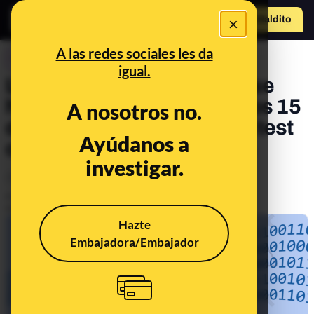
×
Hazte Maldit
o
Abrir menú
A las redes sociales les da
CONTROL DEL PODER
igual.
Los casos de coronavirus se
han duplicado en los últimos 15
A nosotros no.
días, pero la realización de test
Ayúdanos a
crece algo menos del 20%
investigar.
Política
Publicado el
Jan 14, 2021, 7:34:10 PM
Actualizado el
Jan 15, 2021, 7:51:00 AM
Hazte
Embajadora/Embajador