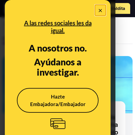
Hazte Maldit
×
o
Abrir menú
A las redes sociales les da
Partido Popular
igual.
Control del poder
A nosotros no.
Ayúdanos a
investigar.
Hazte
Embajadora/Embajador
Pablo Casado y la supuesta
afirmación de Pedro Sánchez en la
prensa italiana sobre que "nunca ha
pensado en llegar a ningún acuerdo