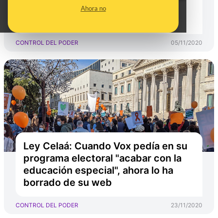
con el PP": una declaración falsa
Ahora no
que lleva medio año repitiendo
CONTROL DEL PODER
05/11/2020
Ley Celaá: Cuando Vox pedía en su
programa electoral "acabar con la
educación especial", ahora lo ha
borrado de su web
CONTROL DEL PODER
23/11/2020