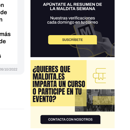
ón
 de
n
 más
 de
s
26/10/2022