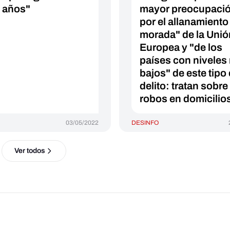
e años"
mayor preocupaci
por el allanamiento
morada" de la Unió
Europea y "de los
países con niveles
bajos" de este tipo
delito: tratan sobre
robos en domicilio
03/05/2022
DESINFO
Ver todos