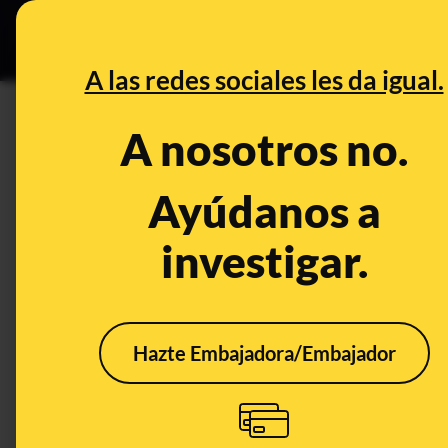
Grupos Ceuta
•
DESINFO
PREB
A las redes sociales les da igual.
okupas
A nosotros no.
Desinfo
Ayúdanos a
investigar.
CONTEXTO
VERD
Hazte Embajadora/Embajador
Qué sabemos del vídeo
Sí, 
en el que unos vecinos
que t