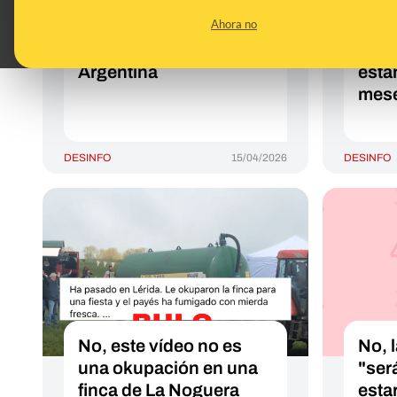
tiran a al menos otro por
rent
Ahora no
el balcón tras una
sus 
discusión: ocurrió en
dedu
Argentina
está
mese
DESINFO
15/04/2026
DESINFO
No, este vídeo no es
No, 
una okupación en una
"ser
finca de La Noguera
esta