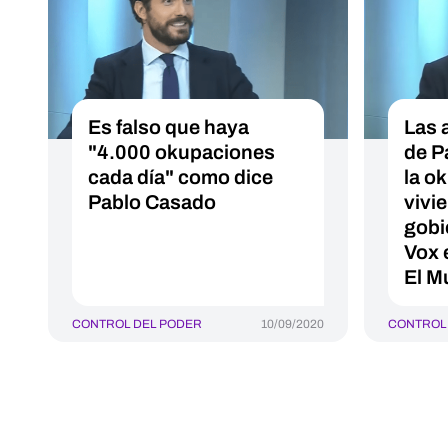
Es falso que haya
Las 
"4.000 okupaciones
de P
cada día" como dice
la o
Pablo Casado
vivi
gobi
Vox 
El M
CONTROL DEL PODER
10/09/2020
CONTROL