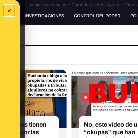
Bulos Ceuta
•
Limpieza de montes
•
Curanderos IA Instagram
•
Timo J
×
UNKING
INVESTIGACIONES
CONTROL DEL PODER
PO
ADERO
los caseros tienen
No, este vídeo de 
ributar por las
“okupas” que han