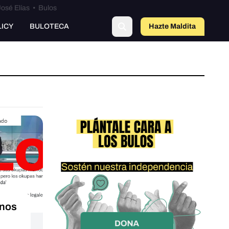
osé Elías
•
Bulos
LICY
BULOTECA
Hazte Maldit
a
unos