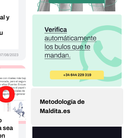
al y
su
07/08/2023
Metodología de
Maldita.es
o
a sea
on