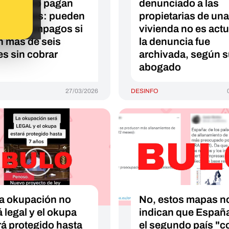
as que no pagan
denunciado a las
inquilinos: pueden
propietarias de una
cir los impagos si
vivienda no es actu
n más de seis
la denuncia fue
s sin cobrar
archivada, según 
abogado
27/03/2026
DESINFO
la okupación no
No, estos mapas n
á legal y el okupa
indican que Españ
rá protegido hasta
el segundo país "c