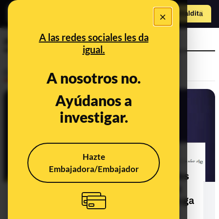
×
Hazte Maldit
o
Abrir menú
A las redes sociales les da
nuclear
igual.
Desinfo
A nosotros no.
Ayúdanos a
CONTEXTO
investigar.
Hazte
Embajadora/Embajador
Qué sabemos de que las autoridades
de Kuwait hayan enviado una alerta
oficial sobre la posibilidad de una fuga
nuclear, a 26 de marzo de 2026