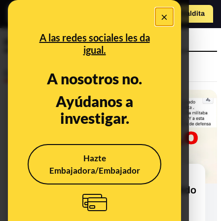
×
o
Hazte Maldit
Abrir menú
a
A las redes sociales les da
nazi
igual.
Desinfo
A nosotros no.
Ayúdanos a
investigar.
Hazte
Embajadora/Embajador
No, esta imagen que muestra a
Cospedal como militante en un partido
neonazi alemán no es real: es un
montaje