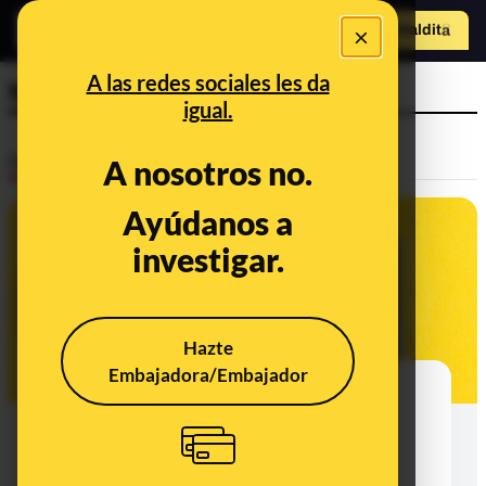
×
Hazte Maldit
o
Abrir menú
A las redes sociales les da
Ministerio de Hacienda
igual.
Desinfo
A nosotros no.
Ayúdanos a
FALSO
investigar.
Hazte
Embajadora/Embajador
El timo del correo electrónico de la
AEAT que pide un pago con
criptomonedas por una supuesta
"regularización tributaria