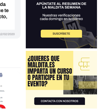
nda
e te
cto,
12/02/2020