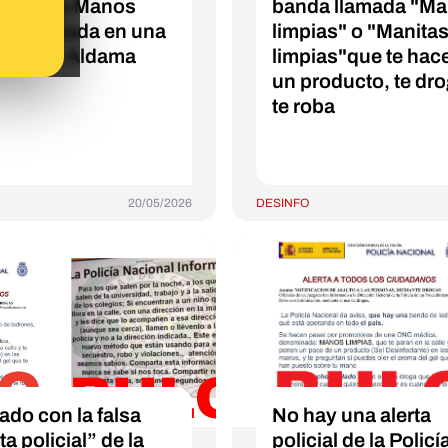
ncia de Manos
banda llamada "M
ias basada en una
limpias" o "Manita
evista a Aldama
limpias"que te hace
un producto, te dro
te roba
20/05/2026
DESINFO
ado con la falsa
No hay una alerta
ta policial” de la
policial de la Policí