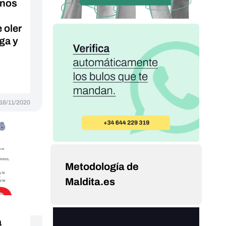
anos
s
 oler
ga y
16/11/2020
Metodología de
Maldita.es
a