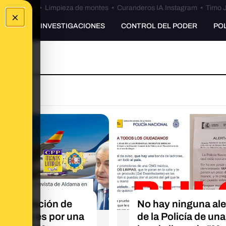
Bulos Ceuta
•
Limpieza de montes
•
Curanderos IA Instagram
•
Timo J
×
UNKING
INVESTIGACIONES
CONTROL DEL PODER
PO
O
la imputación de
No hay ninguna ale
tero no es por una
de la Policía de una