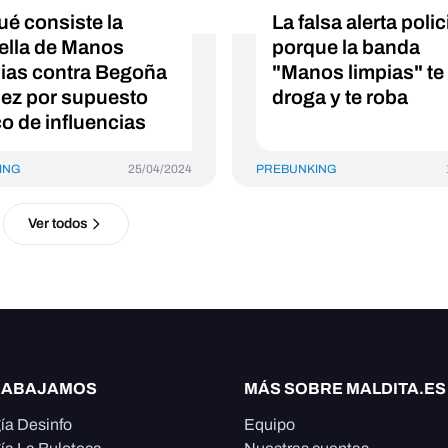
ué consiste la
La falsa alerta polic
ella de Manos
porque la banda
ias contra Begoña
"Manos limpias" te
z por supuesto
droga y te roba
co de influencias
ING
25/04/2024
PREBUNKING
Ver todos
RABAJAMOS
MÁS SOBRE MALDITA.ES
ía Desinfo
Equipo