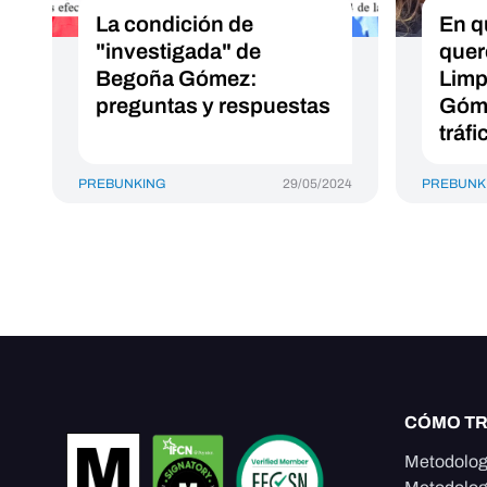
La condición de
En q
"investigada" de
quer
Begoña Gómez:
Limp
preguntas y respuestas
Góme
tráfi
PREBUNKING
29/05/2024
PREBUNK
CÓMO T
Metodolog