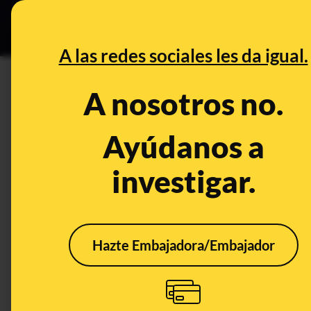
Grupos Ceuta
•
DESINFO
PREB
A las redes sociales les da igual.
Manos Limpias
A nosotros no.
Desinfo
Ayúdanos a
investigar.
CONTEXTO
FALS
Hazte Embajadora/Embajador
Qué sabemos sobre si
No, 
la Casa Real ha
Zapa