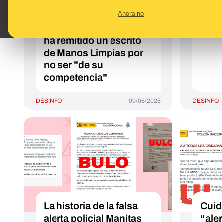
trasladado al Gobierno
denu
Ahora no
una petición de
Limp
convocar elecciones: le
entr
ha remitido un escrito
de Manos Limpias por
no ser "de su
competencia"
DESINFO
09/06/2026
DESINFO
La historia de la falsa
Cuid
alerta policial Manitas
“aler