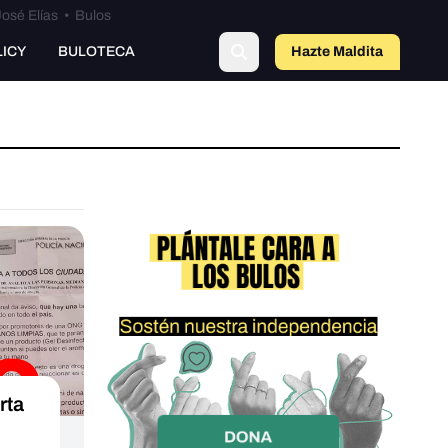
osé Elías
•
Bulos
LICY
BULOTECA
Hazte Maldit
a
rta