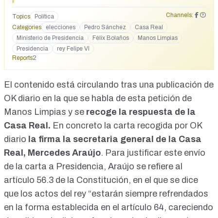
es interpretado por los expertos como un claro mensaje de
advertencia del Monarca a la Moncloa ante la insostenible
Channels:
Topics
Política
degradación institucional..."
Categories
elecciones
Pedro Sánchez
Casa Real
Ministerio de Presidencia
Félix Bolaños
Manos Limpias
Presidencia
rey Felipe VI
Reports
2
El contenido está circulando tras una publicación de
OK diario
en la que se habla de esta petición de
Manos Limpias y se
recoge la respuesta de la
Casa Real.
En concreto la carta recogida por OK
diario
la firma la secretaria general de la Casa
Real, Mercedes Araújo
. Para justificar este envío
de la carta a Presidencia, Araújo se refiere al
artículo 56.3 de la Constitución, en el que se dice
que los actos del rey “estarán siempre refrendados
en la forma establecida en el artículo 64, careciendo