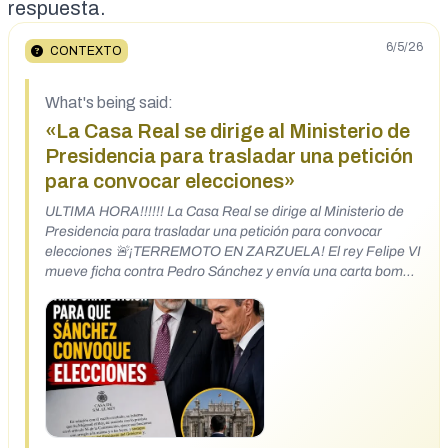
respuesta.
6/5/26
CONTEXTO
What's being said:
«La Casa Real se dirige al Ministerio de
Presidencia para trasladar una petición
para convocar elecciones»
ULTIMA HORA!!!!!! La Casa Real se dirige al Ministerio de
Presidencia para trasladar una petición para convocar
elecciones 🚨¡TERREMOTO EN ZARZUELA! El rey Felipe VI
mueve ficha contra Pedro Sánchez y envía una carta bomba
a Félix Bolaños exigiendo elecciones anticipadas tras la
petición de Manos Limpias 😱👑🔥 "La presión sobre el
Gobierno ha llegado hasta la Corona. En un movimiento
inédito que ha desatado un auténtico tsunami político, el rey
Felipe VI ha decidido dar validez a la solicitud formal de
Manos Limpias y ha remitido el dossier al ministro de la
Presidencia, Félix Bolaños. Aunque Zarzuela apela a la
estricta legalidad constitucional, este gesto sin precedentes