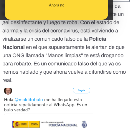
Ahora no
No hay una
alerta policial
que avise de una banda
llamada
"Manos limpias"
que te droga mediante un
gel desinfectante y luego te roba. Con el estado de
alarma y la crisis del coronavirus, está volviendo a
viralizarse un comunicado falso de la
Policía
Nacional
en el que supuestamente te alertan de que
una ONG llamada "Manos limpias" te está drogando
para robarte. Es un comunicado falso del que ya os
hemos hablado y que ahora vuelve a difundirse como
real.