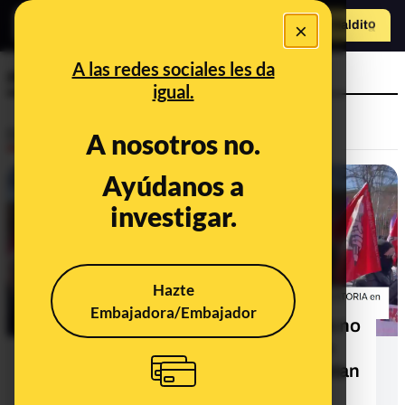
×
Hazte Maldit
o
Abrir menú
A las redes sociales les da
manifestación
igual.
Desinfo
A nosotros no.
Ayúdanos a
FALSO
investigar.
Hazte
Embajadora/Embajador
No, las manifestantes de este video no
piden que el velo sea obligatorio en
los colegios de Madrid: se manifiestan
contra la prohibición del hiyab en