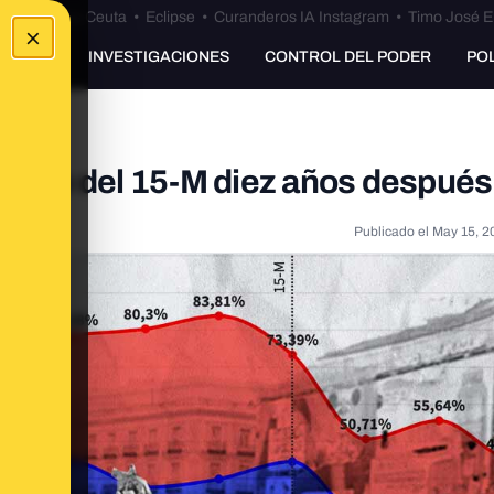
euta
•
Bulos Ceuta
•
Eclipse
•
Curanderos IA Instagram
•
Timo José E
×
UNKING
INVESTIGACIONES
CONTROL DEL PODER
PO
legado del 15-M diez años después
Publicado el
May 15, 2