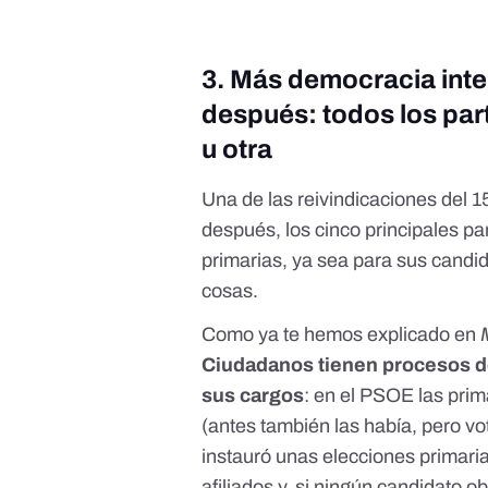
3. Más democracia inte
después: todos los par
u otra
Una de las reivindicaciones del 
después,
los cinco principales p
primarias
, ya sea para sus candi
cosas.
Como ya te hemos explicado en
Ciudadanos tienen procesos de
sus cargos
:
en el PSOE las prima
(
antes también las había, pero v
instauró unas elecciones primari
afiliados y, si ningún candidato 