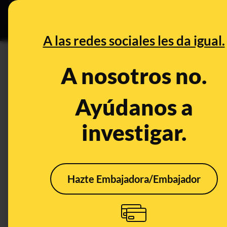
Especial C
DESINFO
PREB
A las redes sociales les da igual.
CONTROL DEL PODER
A nosotros no.
Cinco datos que explican el 
Ayúdanos a
Política
investigar.
Hazte Embajadora/Embajador