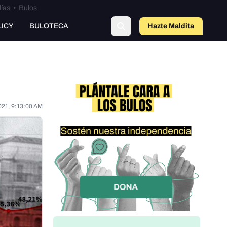
lías
•
Bulos
LICY
BULOTECA
Hazte Maldit
o
021, 9:13:00 AM