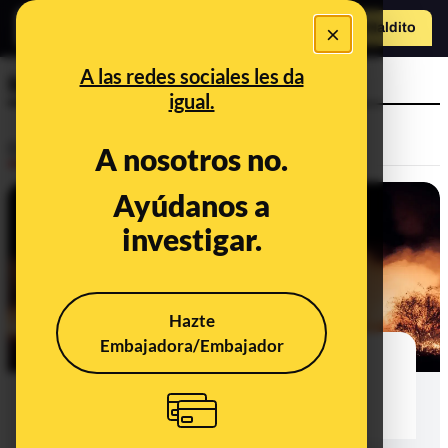
×
Hazte Maldit
o
Abrir menú
A las redes sociales les da
Madrid
igual.
Desinfo
A nosotros no.
Ayúdanos a
investigar.
Hazte
Embajadora/Embajador
30 bulos, desinformaciones y
contexto sobre los incendios del
verano de 2026 en España