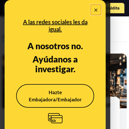
Hazte Maldit
×
o
Abrir menú
A las redes sociales les da
ley de bienestar animal
igual.
Prebunking
A nosotros no.
Ayúdanos a
investigar.
Hazte
Embajadora/Embajador
Qué dice la ley de bienestar animal
sobre la entrada de perros en
tiendas, bares y otros
establecimientos