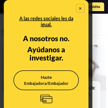
Hazte Maldit
×
o
Abrir menú
A las redes sociales les da
lactancia
igual.
Prebunking
A nosotros no.
Ayúdanos a
investigar.
Hazte
Embajadora/Embajador
Cambios en el permiso de lactancia:
sigue teniendo la misma duración,
pero ahora todo el mundo puede
acumular las horas en jornadas