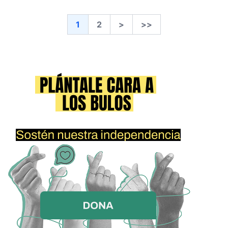
1
2
>
>>