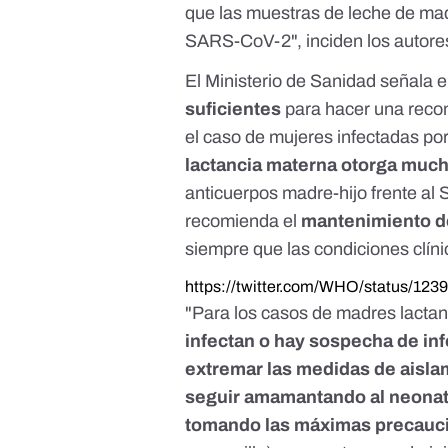
que las muestras de leche de mad
SARS-CoV-2", inciden los autore
El Ministerio de Sanidad señala
e
suficientes
para hacer una reco
el caso de mujeres infectadas po
lactancia materna otorga muc
anticuerpos madre-hijo frente al 
recomienda el
mantenimiento de
siempre que las condiciones clíni
https://twitter.com/WHO/status/12
"Para los casos de madres lactan
infectan o hay sospecha de in
extremar las medidas de aisla
seguir amamantando al neonato
tomando las máximas precauc