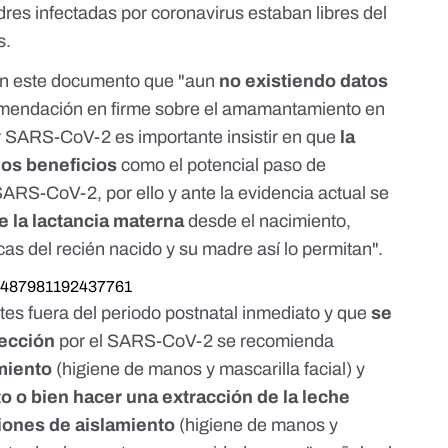
res infectadas por coronavirus estaban libres del
s.
n este documento
que "aun
no existiendo datos
mendación en firme sobre el amamantamiento en
r SARS-CoV-2 es importante insistir en que
la
hos beneficios
como el potencial paso de
SARS-CoV-2, por ello y ante la evidencia actual se
 la lactancia materna
desde el nacimiento,
cas del recién nacido y su madre así lo permitan".
39487981192437761
tes fuera del periodo postnatal inmediato y que
se
fección
por el SARS-CoV-2 se recomienda
miento
(higiene de manos y mascarilla facial) y
 o bien hacer una extracción de la leche
iones de aislamiento
(higiene de manos y