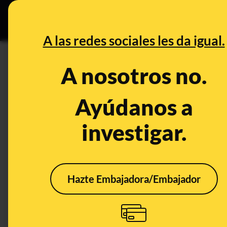
Grupos Ceuta
•
DESINFO
PREB
A las redes sociales les da igual.
PREBUNKING
A nosotros no.
¿Qué sabemos sobre la relació
de contagio del coronavirus a
Ayúdanos a
investigar.
Publicado el
Apr 8, 2020, 7:14:00 AM
Hazte Embajadora/Embajador