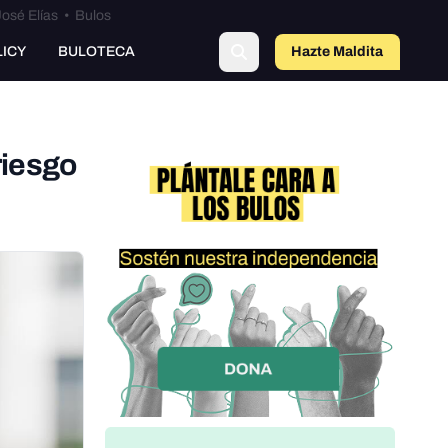
osé Elías
•
Bulos
LICY
BULOTECA
Hazte Maldit
a
riesgo