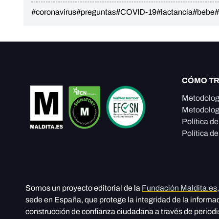
#coronavirus
#preguntas
#COVID-19
#lactancia
#bebe
#
CÓMO T
Metodolog
Metodolog
Política d
Política de
Somos un proyecto editorial de la
Fundación Maldita.es
sede en España, que protege la integridad de la informa
construcción de confianza ciudadana a través de period