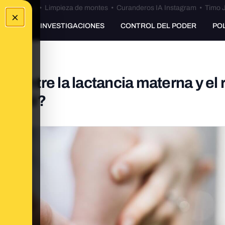
Bulos Ceuta
•
Limpieza de montes
•
Curanderos IA Instagram
•
Timo J
×
UNKING
INVESTIGACIONES
CONTROL DEL PODER
PO
n entre la lactancia materna y el 
l bebé?