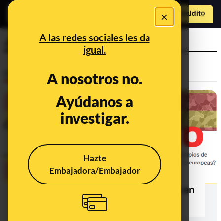
×
Hazte Maldit
o
Abrir menú
A las redes sociales les da
Junts
igual.
Desinfo
A nosotros no.
Ayúdanos a
FALSO
investigar.
Hazte
Embajadora/Embajador
No, Junts no ganó en ningún
municipio de Madrid ni de Canarias en
las europeas de 2024