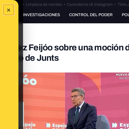
Bulos Ceuta
•
Limpieza de montes
•
Curanderos IA Instagram
•
Timo J
×
UNKING
INVESTIGACIONES
CONTROL DEL PODER
PO
o Núñez Feijóo sobre una moción 
 apoyo de Junts