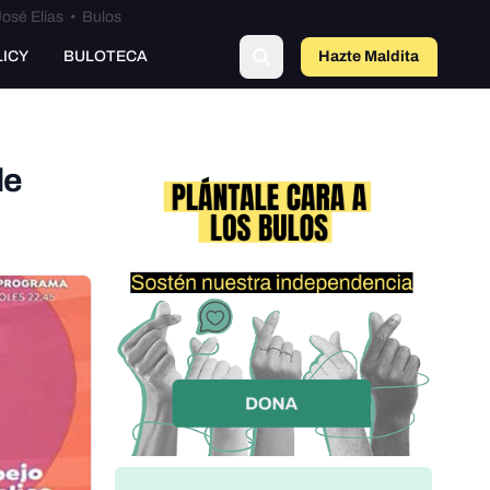
osé Elías
•
Bulos
LICY
BULOTECA
Hazte Maldit
o
de