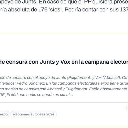
apoyo de Junts. En caso de que el PP quisiera pres
ía absoluta de 176 ‘síes’. Podría contar con sus 13
e censura con Junts y Vox en la campaña elector
ón de censura con el apoyo de Junts (Puigdemont) y Vox (Abascal). Otr
 una moción de censura con Abascal y Puigdemont. Están absolutamente
ho eso. Ha
 descarta presentar una moción de censura. Pero no ha dicho que lo hic
do/status/1797702461375025326
eijóo
elecciones europeas 2024