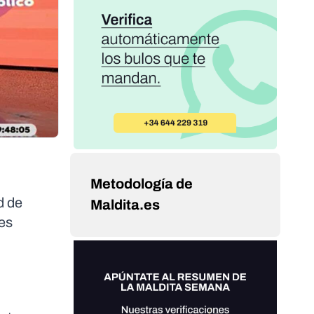
Metodología de
d de
Maldita.es
es