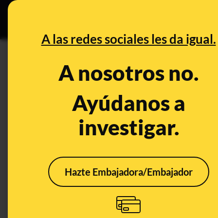
Grupos Ceuta
•
DESINFO
PREB
A las redes sociales les da igual.
PREBUNKING
A nosotros no.
Qué ha dicho y qué no Albert
censura a Pedro Sánchez y el
Ayúdanos a
investigar.
Publicado el
Jun 4, 2024, 11:38:07 AM
Hazte Embajadora/Embajador