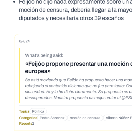
Feijóo no dijo nada expresamente sobre un 
moción de censura, debería llegar a la mayor
diputados y necesitaría otros 39 escaños
6/4/24
What's being said:
«Feijóo propone presentar una moción d
europea»
Se está moviendo que Feijóo ha propuesto hacer una moci
rebajando el contenido diciendo que no fue para tanto: Contenidos: Pedro Sánchez: En las campañas electorales Feijóo tiene arranques de
sinceridad. Hoy lo ha dicho claramente. Su propuesta es
desesperados. Nuestra propuesta es mejor: votar al @PSOE ¡El #9J que nadie se quede en casa!
https://x.com/sanchezcastejon/status/1797694308545335562 Joan Guirado: Ya que @malditobulo no lo hará… Feijóo no ha dic
dicho que tras las europeas, depende como quede todo, no
Topics
Política
con quien se apoyaría. https://x.com/joanguira
Categories
Pedro Sánchez
moción de censura
Alberto Núñez F
Reports
2