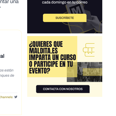
entar una
7
al
os están
iera ni
Channels: