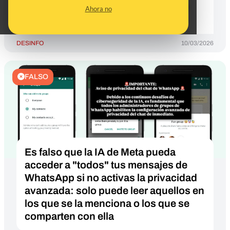
tiene indicios de haber sido creado
Ahora no
con IA
DESINFO
10/03/2026
FALSO
Es falso que la IA de Meta pueda
acceder a "todos" tus mensajes de
WhatsApp si no activas la privacidad
avanzada: solo puede leer aquellos en
los que se la menciona o los que se
comparten con ella