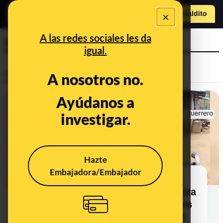
×
Hazte Maldit
o
Abrir menú
A las redes sociales les da
inteligencia artificial
igual.
Desinfo
A nosotros no.
Ayúdanos a
FALSO
investigar.
Hazte
Embajadora/Embajador
Este vídeo de Emiliano, un niño sin
piernas ni brazos que pide ayuda para
llegar a 5 millones de visualizaciones
y conseguir sus prótesis, no es real: