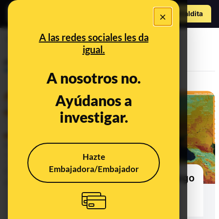
Hazte Maldit
×
o
Abrir menú
A las redes sociales les da
incendio
igual.
Prebunking
A nosotros no.
Ayúdanos a
investigar.
Hazte
Embajadora/Embajador
Cómo interpretar un mapa de riesgo
por incendios en España y en
Europa