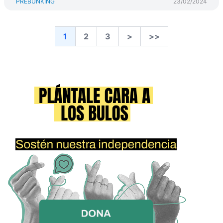
PREBUNKING
23/02/2024
1
2
3
>
>>