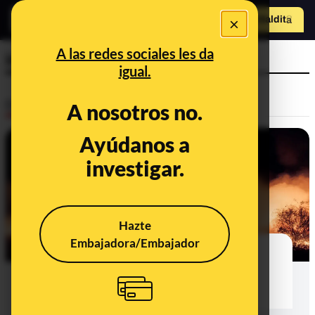
×
Hazte Maldit
o
Abrir menú
A las redes sociales les da
incendio
igual.
Desinfo
A nosotros no.
Ayúdanos a
investigar.
Hazte
Embajadora/Embajador
30 bulos, desinformaciones y
contexto sobre los incendios del
verano de 2026 en España