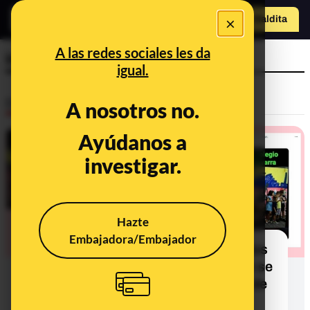
×
Hazte Maldit
o
Abrir menú
A las redes sociales les da
imágenes sexuales
igual.
Desinfo
A nosotros no.
Ayúdanos a
investigar.
Hazte
Embajadora/Embajador
No, este mural con dibujos animados
en diferentes posturas sexuales no se
pintó en un colegio de Navarra: es de
las fiestas de Bilbao en 2017