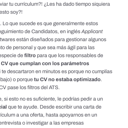
viar tu currículum?! ¿Les ha dado tiempo siquiera
uesto soy?!
sí. Lo que sucede es que generalmente estos
eguimiento de Candidatos
, en inglés
Applicant
ftwares están diseñados para gestionar algunos
to de personal y que sea más ágil para las
especie de
filtro
para que los responsables de
s
CV que cumplan con los parámetros
si te descartaron en minutos es porque no cumplías
abajo) o porque
tu CV no estaba optimizado
.
CV pase los filtros del ATS.
, si esto no es suficiente, le podrías pedir a un
cial
que te ayude. Desde escribir una carta de
rículum a una oferta, hasta apoyarnos en un
a entrevista o investigar a las empresas