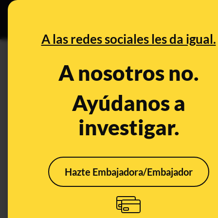
Grupos Ceuta
•
DESINFO
PREB
A las redes sociales les da igual.
PREBUNKING
A nosotros no.
Tech en un clic: manipulación
para buscar trabajo y spam tel
Ayúdanos a
investigar.
Legislación
Otros
Tecnología
Hazte Embajadora/Embajador