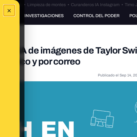
Bulos Ceuta
•
Limpieza de montes
•
Curanderos IA Instagram
•
Timo J
×
UNKING
INVESTIGACIONES
CONTROL DEL PODER
PO
 con IA de imágenes de Taylor Swif
efónico y por correo
Publicado el
Sep 14, 2