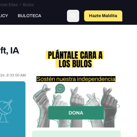
osé Elías
•
Bulos
LICY
BULOTECA
Hazte Maldit
o
t, IA
024, 9:33:00 AM