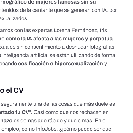
rnográfico de mujeres famosas sin su
ntenidos de la cantante que se generan con IA, por
exualizados.
lamos con las expertas Lorena Fernández, Iris
re
cómo la IA afecta a las mujeres y perpetúa
exuales sin consentimiento a desnudar fotografías,
nteligencia artificial se están utilizando de forma
ovocando
cosificación e hipersexualización
y
o el CV
al, seguramente una de las cosas que más duele es
rtado tu CV
”. Casi como que nos rechacen en
chazo
es demasiado rápido y duele más. En el
de empleo, como InfoJobs, ¿¡cómo puede ser que