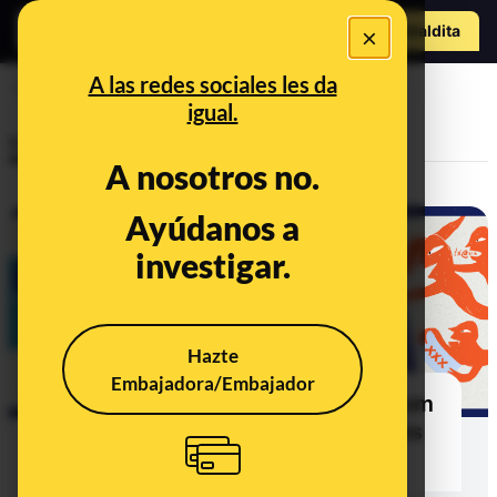
Hazte Maldit
×
a
Abrir menú
A las redes sociales les da
imágenes sexuales
igual.
Investigaciones
A nosotros no.
Ayúdanos a
investigar.
Hazte
Embajadora/Embajador
How do we keep children safe from
online violence and the challenges
of AI