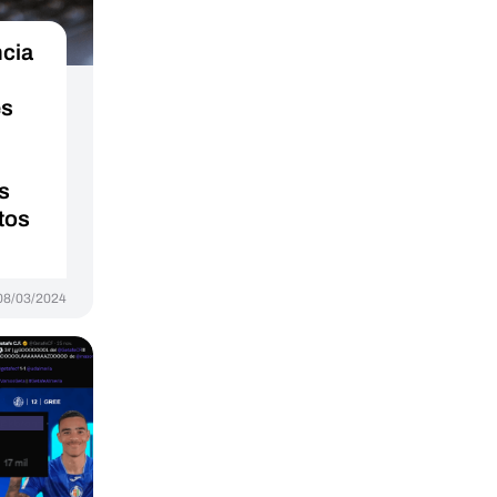
ncia
es
os
tos
08/03/2024