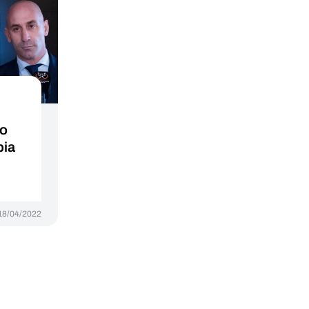
do
bia
18/04/2022