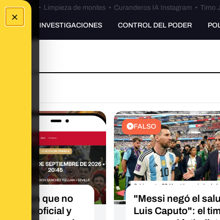
Bulos Ceuta
•
Limpieza de montes
•
Curanderos IA Instagram
•
Timo J
×
UNKING
INVESTIGACIONES
CONTROL DEL PODER
PO
O
FALSO
me fijé en que no
"Messi negó el sal
a página oficial y
Luis Caputo": el ti