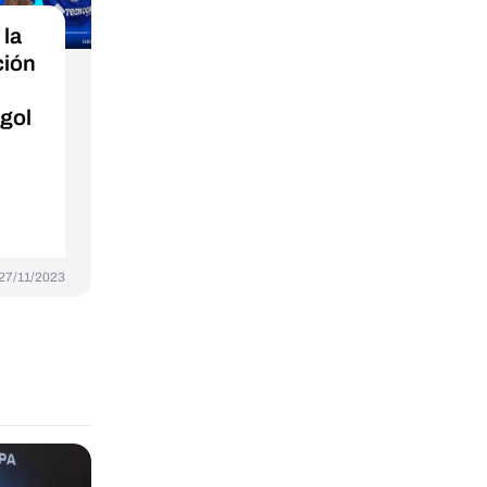
 la
ción
 gol
27/11/2023