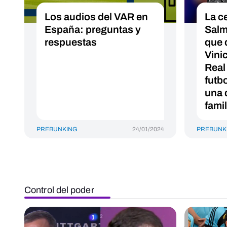
Los audios del VAR en
La c
España: preguntas y
Salm
respuestas
que 
Vini
Real
futb
una 
famil
PREBUNKING
24/01/2024
PREBUNK
Control del poder