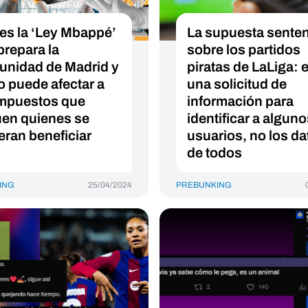
es la ‘Ley Mbappé’
La supuesta sente
prepara la
sobre los partidos
nidad de Madrid y
piratas de LaLiga: 
 puede afectar a
una solicitud de
impuestos que
información para
en quienes se
identificar a algun
eran beneficiar
usuarios, no los da
de todos
ING
25/04/2024
PREBUNKING