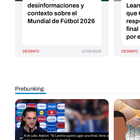
desinformaciones y
Lean
contexto sobre el
que G
Mundial de Fútbol 2026
resp
fina
por 
DESINFO
12/06/2026
DESINFO
Prebunking