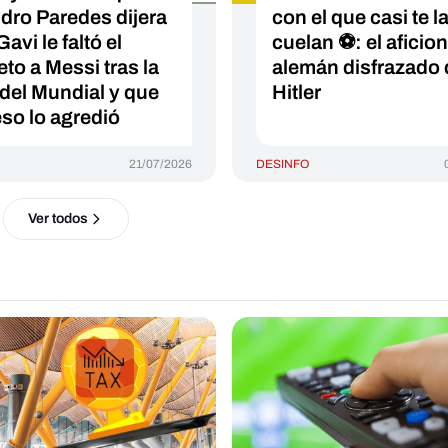
dro Paredes dijera
con el que casi te l
avi le faltó el
cuelan ⚽: el aficio
eto a Messi tras la
alemán disfrazado 
l del Mundial y que
Hitler
eso lo agredió
21/07/2026
DESINFO
Ver todos