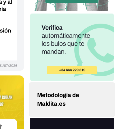
a y al
mía
rsión
31/07/2026
Metodología de
Maldita.es
l’