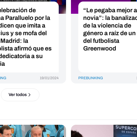
elebración de
“Le pegaba mejor a
a Paralluelo por la
novia”: la banaliza
dicen que imita a
de la violencia de
cius y se mofa del
género a raíz de un
 Madrid: la
del futbolista
olista afirmó que es
Greenwood
dedicatoria a su
ia
ING
19/01/2024
PREBUNKING
Ver todos