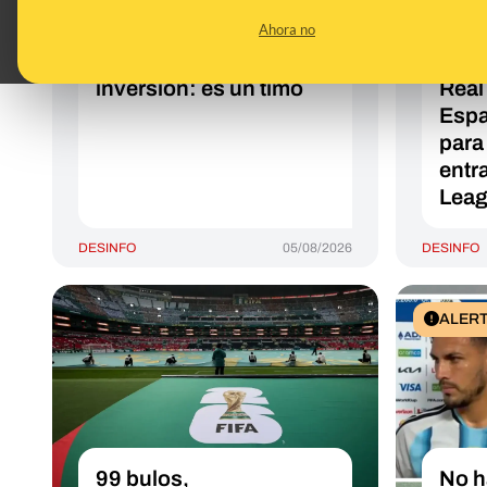
ministro Carlos Cuerpo
comp
Ahora no
por desacreditar su
para 
supuesta plataforma de
que 
inversión: es un timo
Real
Espa
para
entr
Lea
DESINFO
05/08/2026
DESINFO
ALER
99 bulos,
No h