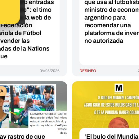
ré cuatro entradas
que usa al futbolist
el partido": el timo
ministro de econo
suplanta la web de
argentino para
 Federación
recomendar una
ñola de Fútbol
plataforma de inve
 vender las
no autorizada
adas de la Nations
gue
04/08/2026
DESINFO
TA
ay rastro de que
‘El bulo del Mundia