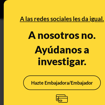
Grupos Ceuta
•
DESINFO
PREB
A las redes sociales les da igual.
fútbol
A nosotros no.
Desinfo
Ayúdanos a
investigar.
FALSO
FALS
Hazte Embajadora/Embajador
No, Rodri Hernández no
"No 
se negó a saludar al
era l