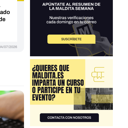
a
nado
de
04/07/2026