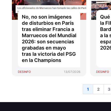
No, no son imágenes
Qué 
de disturbios en París
la F
tras eliminar Francia a
Bard
Marruecos del Mundial
a la
2026: son secuencias
espa
grabadas en mayo
202
tras la victoria del PSG
en la Champions
DESINFO
13/07/2026
DESINFO
1
2
3