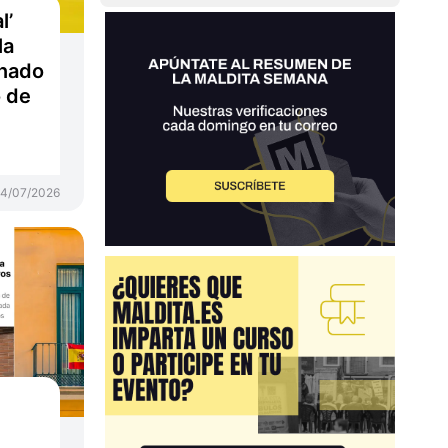
l’
la
onado
 de
4/07/2026