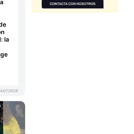
 a
 de
ón
: la
oge
14/07/2026