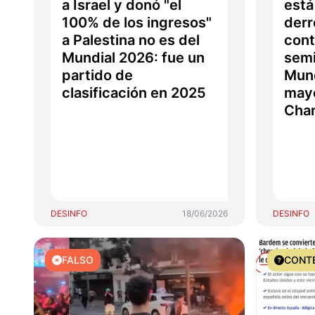
a Israel y donó "el
está
100% de los ingresos"
derr
a Palestina no es del
cont
Mundial 2026: fue un
semi
partido de
Mund
clasificación en 2025
mayo
Cha
DESINFO
18/06/2026
DESINFO
FALSO
CONT