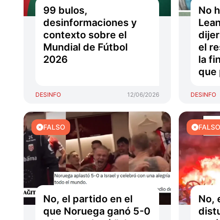
99 bulos,
No h
desinformaciones y
Lean
contexto sobre el
dije
Mundial de Fútbol
el r
2026
la f
que 
DESINFO
12/06/2026
DESINFO
FALSO
FALS
No, el partido en el
No, 
que Noruega ganó 5-0
dist