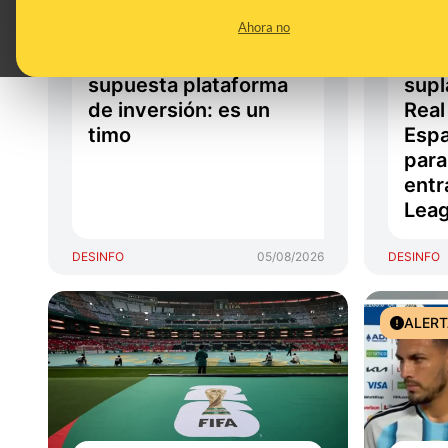
ministro Carlos
comp
Ahora no
Cuerpo por
entr
desacreditar su
part
supuesta plataforma
supl
de inversión: es un
Real
timo
Espa
para
entr
Lea
DESINFO
05/08/2026
DESINFO
ALER