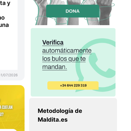
ta y
no
una
31/07/2026
Metodología de
Maldita.es