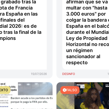
 grabado tras la
afirman que se va
ota de Francia
multar con "hasta
ra España en las
3.000 euros" por
finales del
colgar la bandera
ial 2026: es de
España en el balc
 tras la final de la
durante el Mundial
mpions
Ley de Propiedad
Horizontal no rec
un régimen
sancionador al
respecto
15/07/2026
DESINFO
EXTO
FALSO