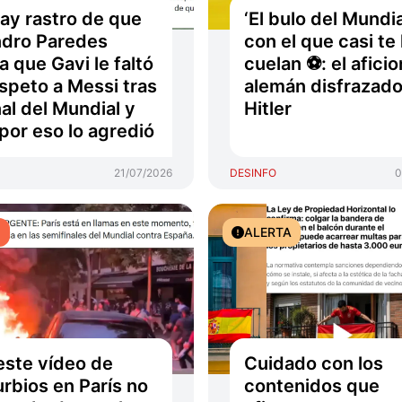
ay rastro de que
‘El bulo del Mundia
dro Paredes
con el que casi te 
ra que Gavi le faltó
cuelan ⚽: el afici
espeto a Messi tras
alemán disfrazado
inal del Mundial y
Hitler
por eso lo agredió
21/07/2026
DESINFO
0
O
ALERTA
este vídeo de
Cuidado con los
urbios en París no
contenidos que