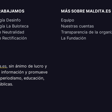
RABAJAMOS
MÁS SOBRE MALDITA.ES
ía Desinfo
Equipo
ía La Buloteca
Nuestras cuentas
e Neutralidad
Transparencia de la organi
e Rectificación
La Fundación
a.es
, sin ánimo de lucro y
a información y promueve
 periodismo, educación,
úblicas.