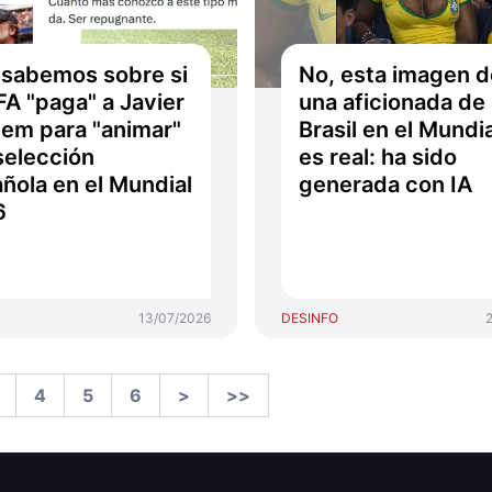
sabemos sobre si
No, esta imagen d
IFA "paga" a Javier
una aficionada de
em para "animar"
Brasil en el Mundi
 selección
es real: ha sido
ñola en el Mundial
generada con IA
6
13/07/2026
DESINFO
4
5
6
>
>>