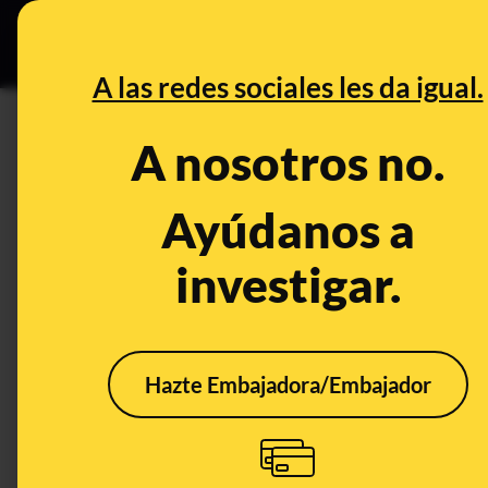
Grupos Ceuta
•
Bu
DESINFO
PREB
A las redes sociales les da igual.
fútbol
A nosotros no.
Desinfo
Ayúdanos a
investigar.
FALSO
FALS
Hazte Embajadora/Embajador
No, Rodri Hernández
"No 
no se negó a saludar al
era l