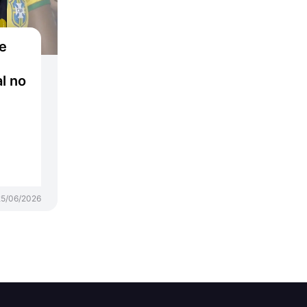
e
al no
25/06/2026