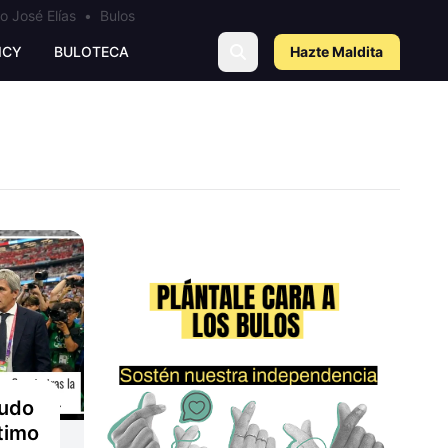
o José Elías
•
Bulos
ICY
BULOTECA
Hazte Maldit
a
ludo
 timo