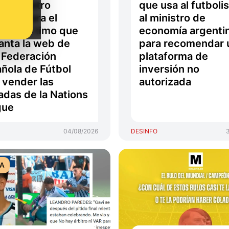
ré cuatro
que usa al futbolis
adas para el
al ministro de
ido": el timo que
economía argenti
anta la web de
para recomendar 
 Federación
plataforma de
ñola de Fútbol
inversión no
 vender las
autorizada
adas de la Nations
gue
04/08/2026
DESINFO
TA