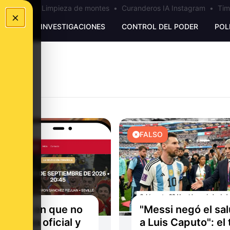
los Ceuta
•
Limpieza de montes
•
Curanderos IA Instagram
•
Tim
×
UNKING
INVESTIGACIONES
CONTROL DEL PODER
POL
O
FALSO
me fijé en que no
"Messi negó el sa
a página oficial y
a Luis Caputo": el