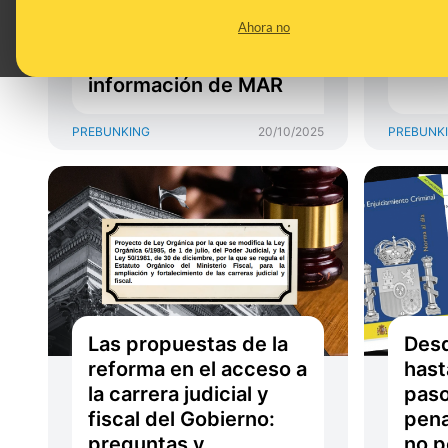
abogado de González
cron
Ahora no
Amador y "las
cont
intuiciones" sin
del 
información de MAR
PREBUNKING
20/10/2025
PREBUNK
Las propuestas de la
Desd
reforma en el acceso a
hast
la carrera judicial y
paso
fiscal del Gobierno:
pena
preguntas y
no p