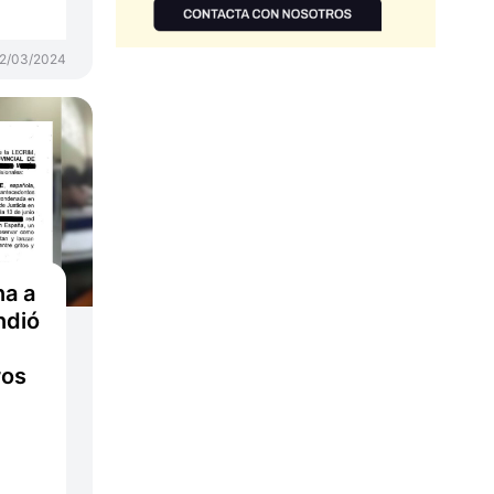
2/03/2024
na a
ndió
ros