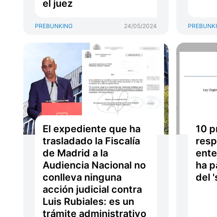
el juez
PREBUNKING
24/05/2024
PREBUNK
El expediente que ha
10 p
trasladado la Fiscalía
resp
de Madrid a la
ente
Audiencia Nacional no
ha p
conlleva ninguna
del '
acción judicial contra
Luis Rubiales: es un
trámite administrativo