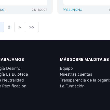
ING
21/11/2022
PREBUNKING
2
>
>>
RABAJAMOS
MÁS SOBRE MALDITA.ES
ía Desinfo
Equipo
ía La Buloteca
Nuestras cuentas
e Neutralidad
Transparencia de la organi
e Rectificación
La Fundación