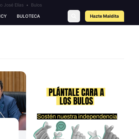
o José Elías
•
Bulos
ICY
BULOTECA
Hazte Maldit
a