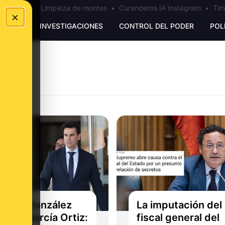
los Ceuta
•
Limpieza de montes
•
Curanderos IA Instagram
•
Tim
×
UNKING
INVESTIGACIONES
CONTROL DEL PODER
POL
AR y González
La imputación del
or a García Ortiz:
fiscal general del