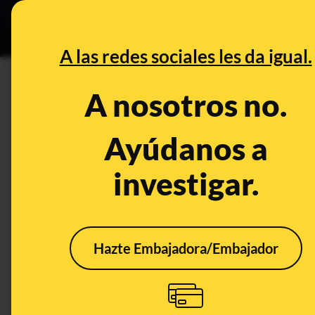
Grupos Ceuta
•
Bu
DESINFO
PREB
A las redes sociales les da igual.
fiscalía
A nosotros no.
Prebunking
Ayúdanos a
investigar.
Hazte Embajadora/Embajador
Historia de los correos
De M
de la Fiscalía y el
Amad