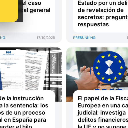
ología del caso
Estado por un deli
ra el fiscal general
de revelación de
Estado
secretos: pregunt
respuestas
ING
17/10/2025
PREBUNKING
e la instrucción
El papel de la Fisc
a la sentencia: los
Europea en una c
s de un proceso
judicial: investiga
l en España para
delitos financiero
erder el hilo
la UE y no supone 