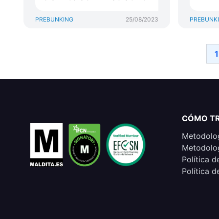
PREBUNKING
25/08/2023
PREBUNK
1
CÓMO T
Metodolog
Metodolog
Política d
Política d