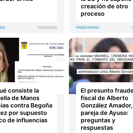
creación de otro
proceso
ING
13/06/2024
PREBUNKING
1
ué consiste la
El presunto fraud
ella de Manos
fiscal de Alberto
ias contra Begoña
González Amador,
ez por supuesto
pareja de Ayuso:
ico de influencias
preguntas y
respuestas