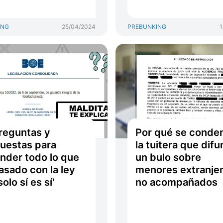
ING
25/04/2024
PREBUNKING
1
reguntas y
Por qué se conde
uestas para
la tuitera que difu
nder todo lo que
un bulo sobre
asado con la ley
menores extranje
solo sí es sí'
no acompañados