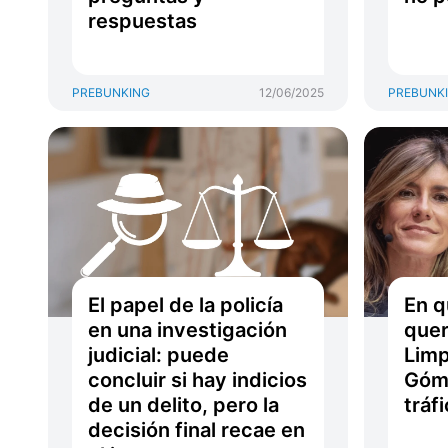
respuestas
PREBUNKING
12/06/2025
PREBUNK
El papel de la policía
En q
en una investigación
quer
judicial: puede
Limp
concluir si hay indicios
Góm
de un delito, pero la
tráf
decisión final recae en