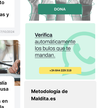
to
as y
17/10/2024
alía
ausa
Metodología de
Maldita.es
s en
la