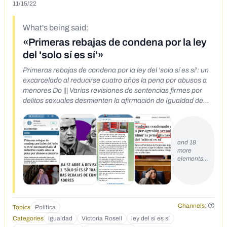
11/15/22
What's being said:
«Primeras rebajas de condena por la ley
del 'solo sí es sí'»
Primeras rebajas de condena por la ley del 'solo sí es sí': un
excarcelado al reducirse cuatro años la pena por abusos a
menores Do ||| Varias revisiones de sentencias firmes por
delitos sexuales desmienten la afirmación de Igualdad de
que la reforma legal no bajaba las penas de prisión
and 18
more
elements…
Channels:
Topics
Política
Categories
igualdad
Victoria Rosell
ley del sí es sí