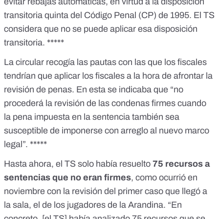
evitar rebajas automáticas, en virtud a la disposición
transitoria quinta del Código Penal (CP) de 1995. El TS
considera que no se puede aplicar esa disposición
transitoria. *****
La
circular
recogía las pautas con las que los fiscales
tendrían que aplicar los fiscales a la hora de afrontar la
revisión de penas. En esta se indicaba que “no
procederá la revisión de las condenas firmes cuando
la pena impuesta en la sentencia también sea
susceptible de imponerse con arreglo al nuevo marco
legal”. *****
Hasta ahora, el TS solo había resuelto
75 recursos a
sentencias que no eran firmes
, como ocurrió en
noviembre con la
revisión del primer caso
que llegó a
la sala,
el de los jugadores de la Arandina
. “En
concreto, [el TS] había analizado 75 recursos que se