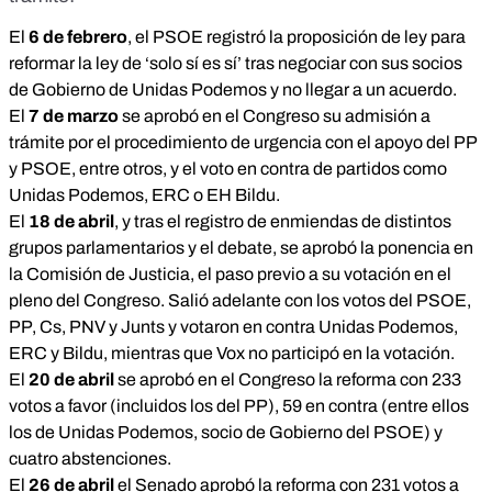
El
6 de febrero
, el PSOE registró la
proposición de ley
para
reformar la ley de ‘solo sí es sí’ tras negociar con sus socios
de Gobierno de Unidas Podemos y no llegar a un acuerdo.
El
7 de marzo
se aprobó en el Congreso su
admisión a
trámite
por el procedimiento de urgencia con el apoyo del PP
y PSOE, entre otros, y el voto en contra de partidos como
Unidas Podemos, ERC o EH Bildu.
El
18 de abril
, y tras el registro de enmiendas de
distintos
grupos
parlamentarios
y el debate, se aprobó la ponencia en
la Comisión de Justicia, el paso previo a su votación en el
pleno del Congreso. Salió adelante con los votos del PSOE,
PP, Cs, PNV y Junts y votaron en contra Unidas Podemos,
ERC y Bildu, mientras que Vox no participó en la votación.
El
20 de
abril
se aprobó en el Congreso
la reforma con 233
votos a favor (incluidos los del PP), 59 en contra (entre ellos
los de Unidas Podemos, socio de Gobierno del PSOE) y
cuatro abstenciones.
El
26 de abril
el Senado
aprobó
la reforma con 231 votos a