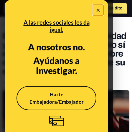
×
Hazte Maldit
o
Abrir menú
A las redes sociales les da
PREBUNKING
igual.
El principio de no retroactividad
y la reforma de la ley del ‘solo sí
A nosotros no.
es sí’: solo tendrá efecto sobre
Ayúdanos a
delitos cometidos a partir de su
investigar.
entrada en vigor
Publicado el
Jan 31, 2023, 4:25:39 PM
Actualizado el
Apr 20, 2023, 1:07:00 PM
Hazte
Embajadora/Embajador