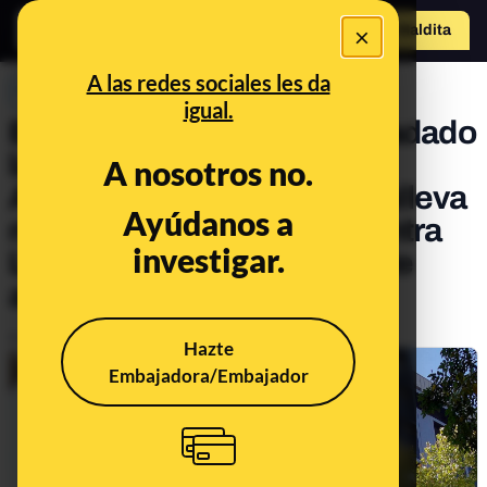
×
Hazte Maldit
o
Abrir menú
A las redes sociales les da
PREBUNKING
igual.
El expediente que ha trasladado
la Fiscalía de Madrid a la
A nosotros no.
Audiencia Nacional no conlleva
Ayúdanos a
ninguna acción judicial contra
investigar.
Luis Rubiales: es un trámite
administrativo
Publicado el
Aug 25, 2023, 5:48:38 PM
Hazte
Embajadora/Embajador