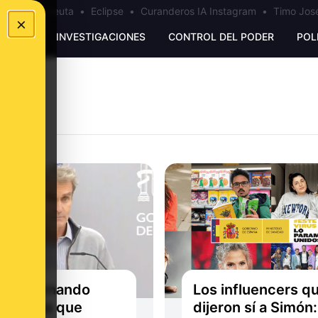
a
•
Bulos Ceuta
•
Eclipse
•
Curanderos IA Instagram
•
Timo José
×
UNKING
INVESTIGACIONES
CONTROL DEL PODER
POL
ndo Fernando
Los influencers q
n decía que
dijeron sí a Simón