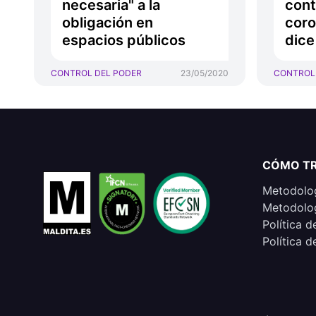
necesaria" a la
cont
obligación en
coro
espacios públicos
dice
CONTROL DEL PODER
23/05/2020
CONTROL
CÓMO T
Metodolog
Metodolog
Política d
Política d