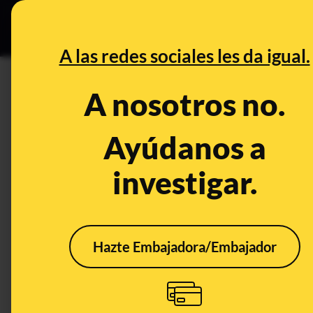
Especial Ceut
DESINFO
PREB
A las redes sociales les da igual.
Fernando Simón
A nosotros no.
Control del poder
Ayúdanos a
investigar.
Hazte Embajadora/Embajador
Sanidad reconoce que
Cua
no ha hecho ninguna
Simó