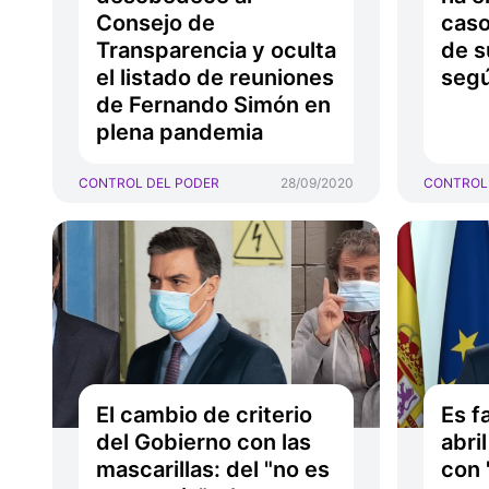
Consejo de
caso
Transparencia y oculta
de s
el listado de reuniones
seg
de Fernando Simón en
plena pandemia
CONTROL DEL PODER
28/09/2020
CONTROL
El cambio de criterio
Es f
del Gobierno con las
abri
mascarillas: del "no es
con 