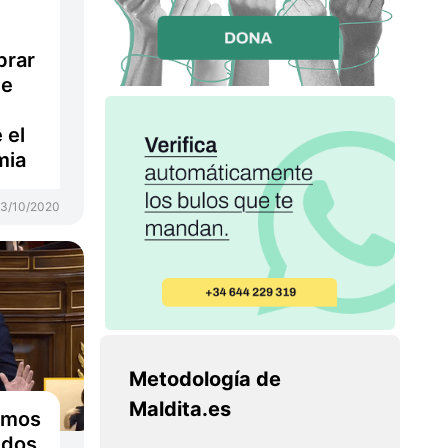
brar
de
 el
mia
3/10/2020
Metodología de
Maldita.es
vemos
idos