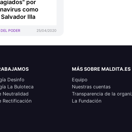
agiados" por
navirus como
 Salvador Illa
 DEL PODER
25/04/2020
RABAJAMOS
MÁS SOBRE MALDITA.ES
ía Desinfo
Equipo
ía La Buloteca
Nuestras cuentas
e Neutralidad
Transparencia de la organi
e Rectificación
La Fundación