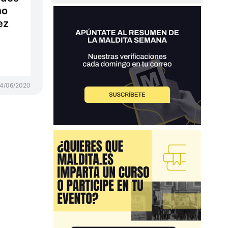
mo
ez
4/06/2020