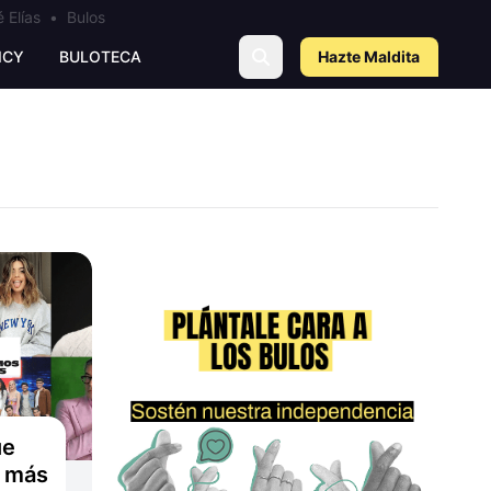
 Elías
•
Bulos
ICY
BULOTECA
Hazte Maldit
a
ue
: más