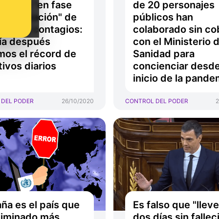
bamos "en fase
de 20 personajes
stabilización" de
públicos han
urva de contagios:
colaborado sin co
ía después
con el Ministerio 
mos el récord de
Sanidad para
tivos diarios
concienciar desde
inicio de la pande
 DEL PODER
26/10/2020
CONTROL DEL PODER
2
ña es el país que
Es falso que "lle
liminado más
dos días sin fallec