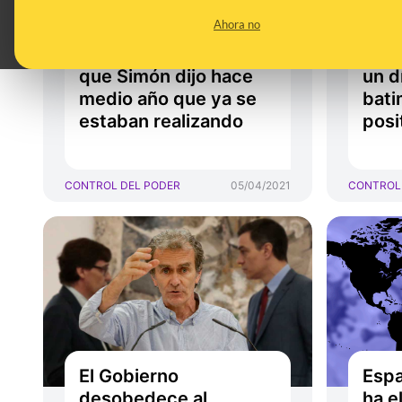
evaluación interna
está
Ahora no
sobre la gestión de la
de e
pandemia a pesar de
la c
que Simón dijo hace
un d
medio año que ya se
bati
estaban realizando
posi
CONTROL DEL PODER
05/04/2021
CONTROL
El Gobierno
Espa
desobedece al
ha e