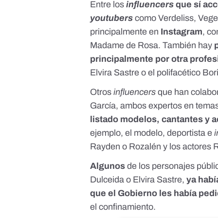
Entre los
influencers
que sí acc
youtubers
como Verdeliss, Veget
principalmente en
Instagram
, c
Madame de Rosa. También hay
principalmente por otra profes
Elvira Sastre o el polifacético Bor
Otros
influencers
que han colabor
García, ambos expertos en temas 
listado modelos, cantantes y a
ejemplo, el modelo, deportista e
i
Rayden o Rozalén y los actores
Algunos
de los personajes públ
Dulceida
o
Elvira Sastre
,
ya habí
que el Gobierno les había ped
el confinamiento.