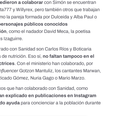
edieron a colaborar
con Simón se encuentran
a777 y Willyrex, pero también otros que trabajan
omo la pareja formada por Dulceida y Alba Paul o
personajes públicos conocidos
ión
, como el nadador David Meca, la poetisa
is Izaguirre.
ado con Sanidad son Carlos Ríos y Boticaria
de nutrición. Eso sí,
no faltan tampoco en el
ctrices
. Con el ministerio han colaborado, por
nfluencer
Gotzon Mantuliz, los cantantes Marwan,
 Ricado Gómez, Nuria Gago o Mario Marzo.
icos que han colaborado con Sanidad, como
an explicado en publicaciones en Instagram
ido ayuda
para concienciar a la población durante