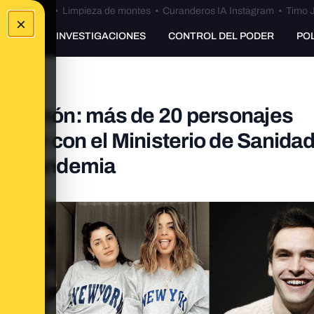
Bulos Ceuta
•
Limpieza de montes
•
Curanderos IA Instagram
•
Timo J
×
UNKING
INVESTIGACIONES
CONTROL DEL PODER
PO
í a Simón: más de 20 personajes
obrar con el Ministerio de Sanidad
e la pandemia