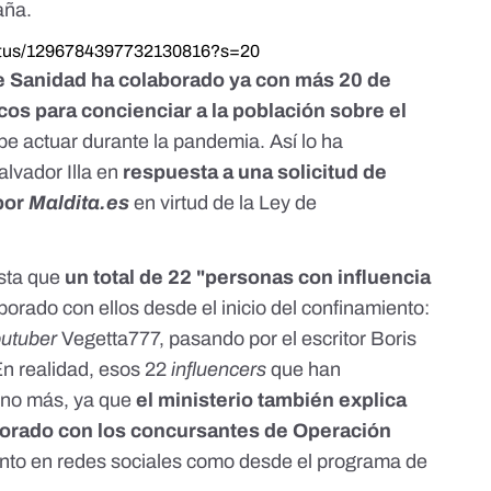
aña.
status/1296784397732130816?s=20
de Sanidad ha colaborado ya con más 20 de
cos para concienciar a la población sobre el
e actuar durante la pandemia. Así lo ha
lvador Illa en
respuesta a una solicitud de
 por
Maldita.es
en virtud de la Ley de
esta que
un total de 22 "personas con influencia
orado con ellos desde el inicio del confinamiento:
utuber
Vegetta777, pasando por el escritor Boris
En realidad, esos 22
influencers
que han
uno más, ya que
el ministerio también explica
borado con los concursantes de Operación
tanto en redes sociales como desde el programa de