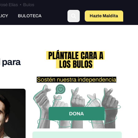
osé Elías
•
Bulos
LICY
BULOTECA
Hazte Maldit
o
 para