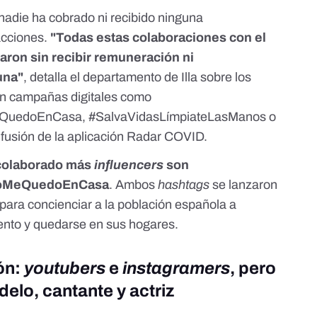
nadie ha cobrado ni recibido ninguna
acciones.
"Todas estas colaboraciones con el
zaron sin recibir remuneración ni
una"
, detalla el departamento de Illa sobre los
n campañas digitales como
eQuedoEnCasa, #SalvaVidasLímpiateLasManos o
fusión de la aplicación Radar COVID.
 colaborado más
influencers
son
#YoMeQuedoEnCasa
. Ambos
hashtags
se lanzaron
 para concienciar a la población española a
ento y quedarse en sus hogares.
ón:
youtubers
e
instagramers
, pero
elo, cantante y actriz