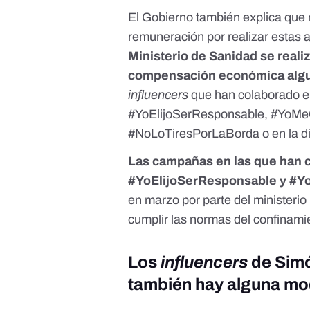
El Gobierno también explica que 
remuneración por realizar estas 
Ministerio de Sanidad se reali
compensación económica alg
influencers
que han colaborado e
#YoElijoSerResponsable, #YoM
#NoLoTiresPorLaBorda o en la di
Las campañas en las que han
#YoElijoSerResponsable y 
en marzo por parte del ministerio
cumplir las normas del confinami
Los
influencers
de Sim
también hay alguna mod