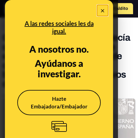
×
Hazte Maldit
o
Abrir menú
A las redes sociales les da
CONTROL DEL PODER
igual.
Cuando Fernando Simón decía
que estábamos "en fase de
A nosotros no.
estabilización" de la curva de
Ayúdanos a
contagios: un día después
investigar.
batimos el récord de positivos
diarios
Publicado el
Oct 26, 2020, 11:02:51 AM
Hazte
Embajadora/Embajador