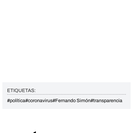
ETIQUETAS:
#política
#coronavirus
#Fernando Simón
#transparencia