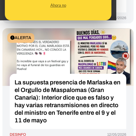
finalmente solo Luis Planas acudió
Ahora no
DESINFO
01/08/2026
ALERTA
La supuesta presencia de Marlaska en
el Orgullo de Maspalomas (Gran
Canaria): Interior dice que es falso y
hay varias retransmisiones en directo
del ministro en Tenerife entre el 9 y el
11 de mayo
DESINFO
12/05/2026