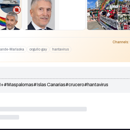
Channels:
rande-Marlaska
orgullo gay
hantavirus
I+
#Maspalomas
#Islas Canarias
#crucero
#hantavirus