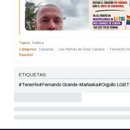
Topics
Política
Categories
Canarias
Las Palmas de Gran Canaria
Fernando G
Reports
2
ETIQUETAS:
#Tenerife
#Fernando Grande-Marlaska
#Orgullo LGBT