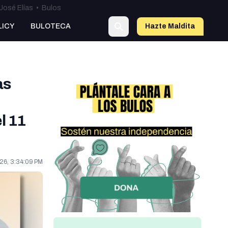
José Elías
•
Bulos
LICY
BULOTECA
Hazte Maldit
a
as
l 11
26, 3:34:09 PM