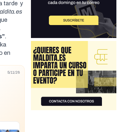
la
tarde
y
aldita.es
que
a
s”
.
ska
o
en
5/11/26