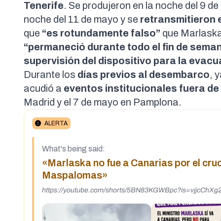
Tenerife
. Se produjeron en la noche del
9 de
noche
del 11 de mayo y se
retransmitieron 
que
“es rotundamente falso”
que Marlaska 
“permaneció durante todo el fin de sema
supervisión del dispositivo para la evacu
Durante los
días previos al desembarco
, 
acudió a
eventos institucionales fuera de
Madrid y el
7 de mayo
en Pamplona.
ALERTA
What's being said:
«Marlaska no fue a Canarias por el cruc
Maspalomas»
https://youtube.com/shorts/5BN83KGWBpc?is=vjjcChX