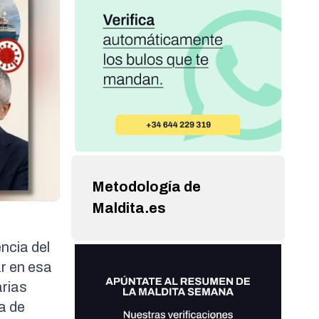
Metodología de
Maldita.es
ncia del
ar en esa
arias
la de