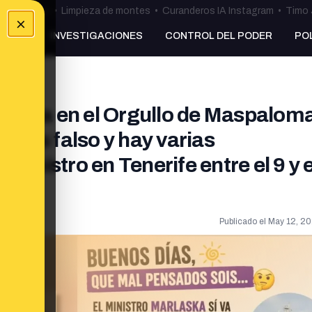
ulos Ceuta
•
Limpieza de montes
•
Curanderos IA Instagram
•
Timo 
×
NKING
INVESTIGACIONES
CONTROL DEL PODER
PO
laska en el Orgullo de Maspalom
ue es falso y hay varias
ministro en Tenerife entre el 9 y e
Publicado el
May 12, 20