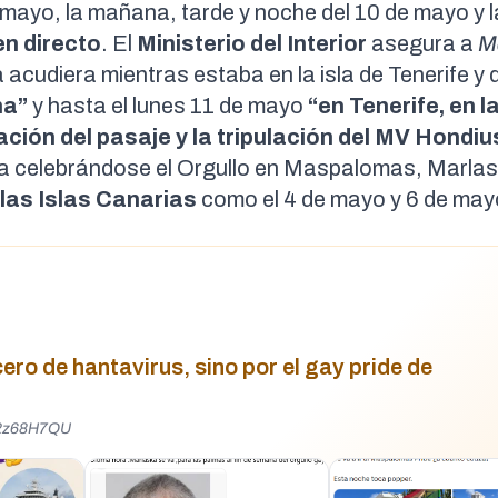
 mayo
, la
mañana
,
tarde
y
noche
del 10 de mayo y 
en directo
. El
Ministerio del Interior
asegura a
M
acudiera mientras estaba en la isla de Tenerife y 
na”
y hasta el lunes 11 de mayo
“en Tenerife, en l
ación del pasaje y la tripulación del MV Hondiu
ya celebrándose el Orgullo en Maspalomas, Marla
 las Islas Canarias
como el
4 de mayo
y
6 de may
ero de hantavirus, sino por el gay pride de
g2z68H7QU