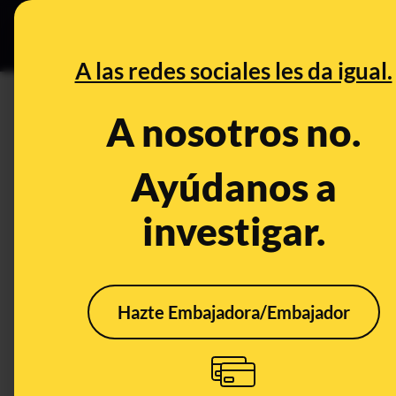
Grupos Ceuta
•
B
DESINFO
PREBU
A las redes sociales les da igual.
DESINFO
ALERTA
A nosotros no.
La supuesta presencia de Mar
(Gran Canaria): Interior dice q
Ayúdanos a
retransmisiones en directo del 
investigar.
de mayo
Política
Género y diversidad
Hazte Embajadora/Embajador
ALERTA