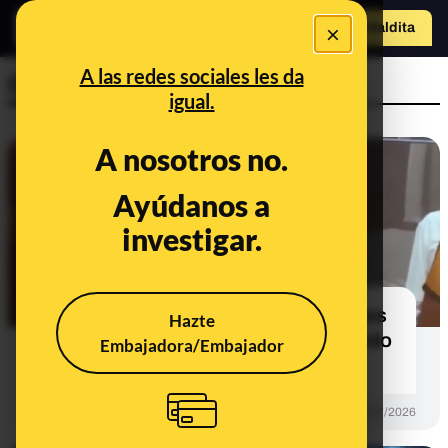
×
Hazte Maldit
o
Abrir menú
A las redes sociales les da
Género y diversidad
igual.
A nosotros no.
FALSO
Ayúdanos a
investigar.
No, esta imagen de Ancelotti con tres
Hazte
mujeres brasileñas no es real: ha sido
Embajadora/Embajador
manipulada con IA
DESINFO
06/07/2026