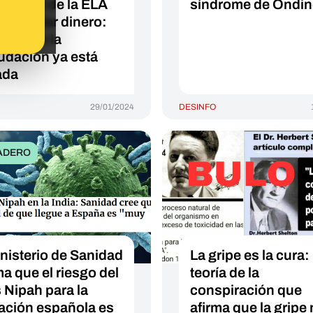
Mundial de la ELA
síndrome de Ondin
 recaudar dinero:
al, pero la
udación ya está
ada
29/01/2024
DESINFO
ADERO
inisterio de Sanidad
La gripe es la cura: 
ma que el riesgo del
teoría de la
s Nipah para la
conspiración que
ación española es
afirma que la gripe