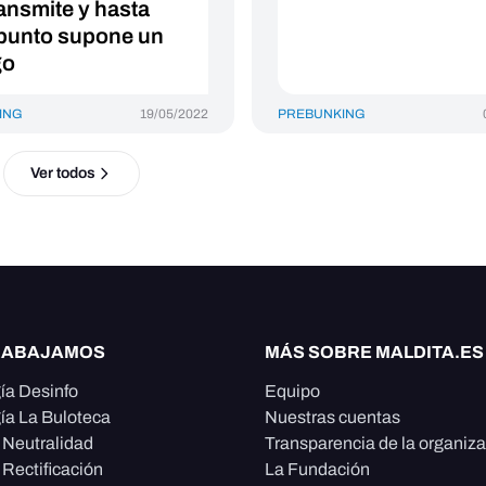
ransmite y hasta
punto supone un
go
ING
19/05/2022
PREBUNKING
Ver todos
RABAJAMOS
MÁS SOBRE MALDITA.ES
ía Desinfo
Equipo
ía La Buloteca
Nuestras cuentas
e Neutralidad
Transparencia de la organiz
 Rectificación
La Fundación