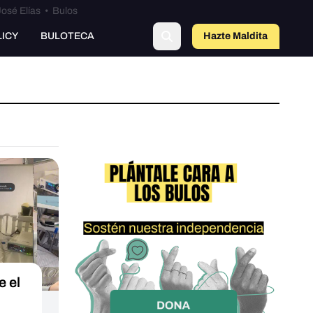
osé Elías
•
Bulos
LICY
BULOTECA
Hazte Maldit
a
 el