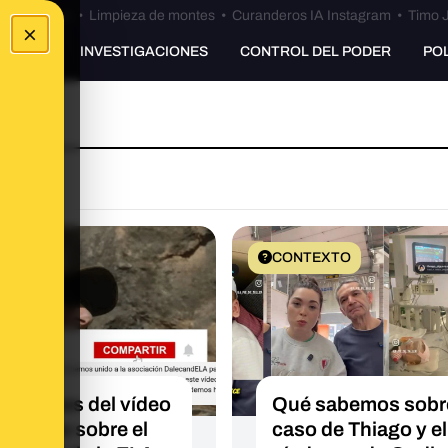
Bulos Ceuta
•
Limpieza de montes
•
Curanderos IA Instagram
•
Timo J
×
UNKING
INVESTIGACIONES
CONTROL DEL PODER
PO
EXTO
CONTEXTO
sabemos del vídeo
Qué sabemos sobre
covidrio sobre el
caso de Thiago y el