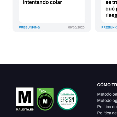
intentando colar
se t
qué 
ries
PREBUNKING
06/10/2020
PREBUNK
CÓMO T
Metodolog
Metodolog
Política d
Política de