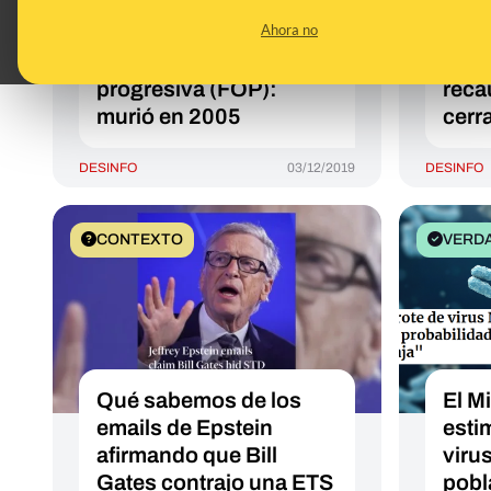
a que se cure María
Día 
Ahora no
Claudia, la niña con
para
fibrodisplasia osificante
es re
progresiva (FOP):
reca
murió en 2005
cerr
DESINFO
03/12/2019
DESINFO
CONTEXTO
VERD
Qué sabemos de los
El M
emails de Epstein
esti
afirmando que Bill
viru
Gates contrajo una ETS
pobl