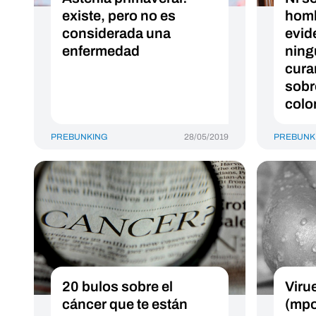
existe, pero no es
homb
considerada una
evid
enfermedad
ning
cura
sobr
colo
PREBUNKING
28/05/2019
PREBUNK
20 bulos sobre el
Viru
cáncer que te están
(mpo