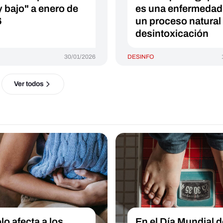
 bajo" a enero de
es una enfermedad
6
un proceso natural
desintoxicación
30/01/2026
DESINFO
Ver todos
lo afecta a los
En el Día Mundial d