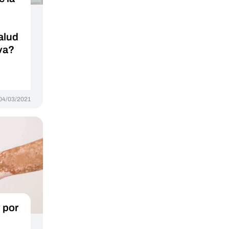
alud
iva?
04/03/2021
y por