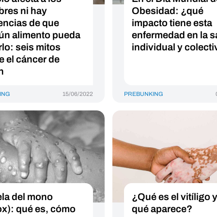
res ni hay
Obesidad: ¿qué
encias de que
impacto tiene esta
ún alimento pueda
enfermedad en la s
rlo: seis mitos
individual y colect
e el cáncer de
n
ING
15/06/2022
PREBUNKING
ela del mono
¿Qué es el vitíligo 
x): qué es, cómo
qué aparece?