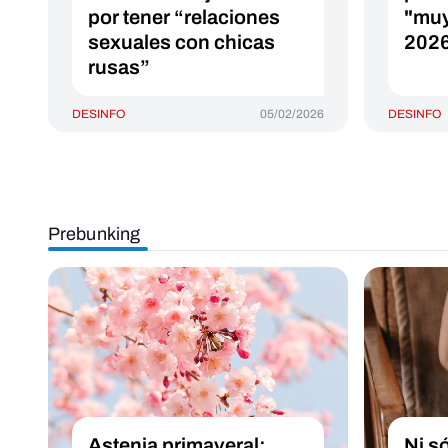
por tener “relaciones
"muy
sexuales con chicas
202
rusas”
DESINFO
05/02/2026
DESINFO
Prebunking
Astenia primaveral:
Ni só