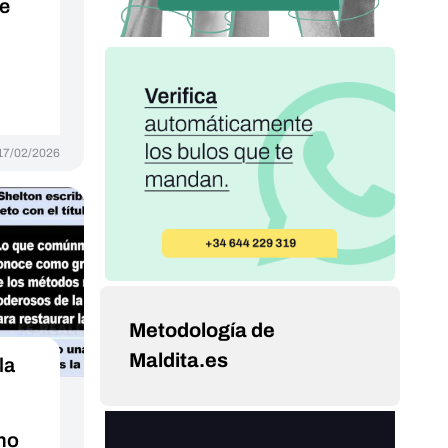
e
17/02/2026
Metodología de
Maldita.es
la
 no