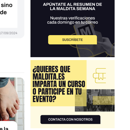
 sino
 de
17/09/2024
e la