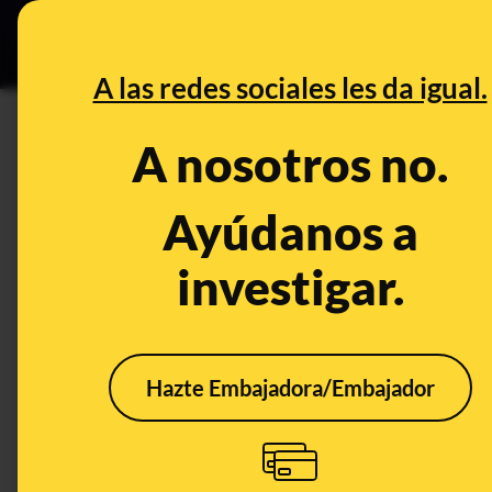
Grupos Ceuta
•
DESINFO
PREB
A las redes sociales les da igual.
enfermedad
A nosotros no.
Desinfo
Ayúdanos a
investigar.
FALSO
CONT
Hazte Embajadora/Embajador
No, si compartes esta
Qué 
cadena no vas a ayudar
de E