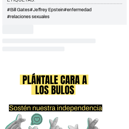
#Bill Gates
#Jeffrey Epstein
#enfermedad
#relaciones sexuales