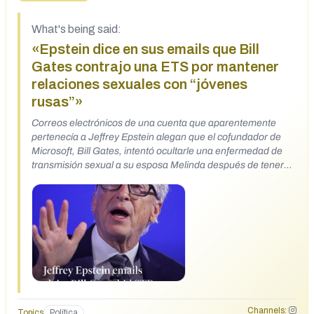
What's being said:
«Epstein dice en sus emails que Bill
Gates contrajo una ETS por mantener
relaciones sexuales con “jóvenes
rusas”»
Correos electrónicos de una cuenta que aparentemente
pertenecía a Jeffrey Epstein alegan que el cofundador de
Microsoft, Bill Gates, intentó ocultarle una enfermedad de
transmisión sexual a su esposa Melinda después de tener
relaciones sexuales con "chicas rusas".
https://www.instagram.com/p/DUJgppakwbN/?
igsh=NTc4MTIwNjQ2YQ%3D%3D
Channels:
Topics
Política