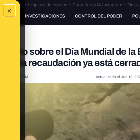
Bulos Ceuta
•
Limpieza de montes
•
Curanderos IA Instagram
•
Timo J
×
UNKING
INVESTIGACIONES
CONTROL DEL PODER
PO
idrio sobre el Día Mundial de la
 pero la recaudación ya está cerra
2024, 4:42:32 PM
Actualizado el
Jun 18, 20