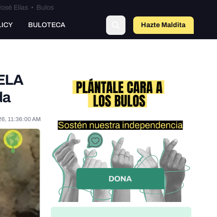
osé Elías
•
Bulos
o
LICY
BULOTECA
Hazte Maldit
a
 ELA
da
26, 11:36:00 AM