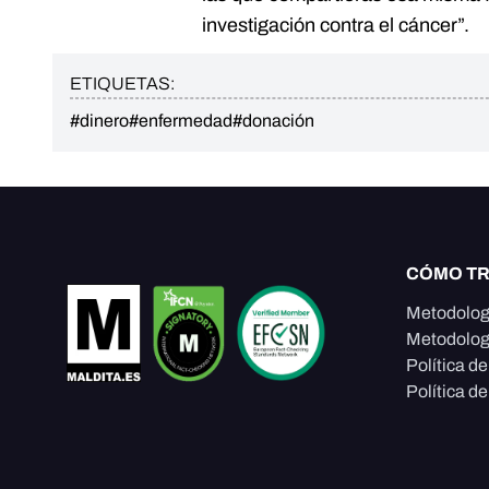
investigación contra el cáncer”.
ETIQUETAS:
#dinero
#enfermedad
#donación
CÓMO T
Metodolog
Metodolog
Política d
Política de