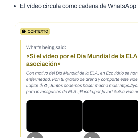
El vídeo circula como cadena de WhatsApp 
CONTEXTO
What's being said:
«Si el vídeo por el Día Mundial de la E
asociación»
Con motivo del Día Mundial de la ELA, en Ecovidrio se han
enfermedad. Pon tu granito de arena y comparte este víde
Lafita! 💪♻️ ¡Juntos podemos hacer mucho más! https://
para investigación de ELA .¡Pásalo,por favor!🙏🙏la vida 
nos deja besando la lona