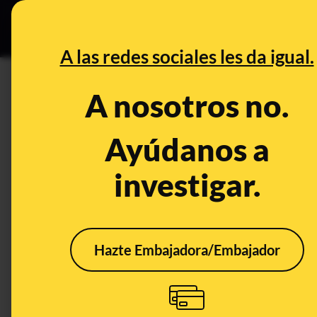
Grupos Ceuta
•
DESINFO
PREB
A las redes sociales les da igual.
DESINFO
CONTEXTO
A nosotros no.
Qué sabemos del vídeo de Ecov
para recaudar dinero: es real,
Ayúdanos a
investigar.
Sociedad
Publicado el
Jan 29, 
CONTEXTO
Hazte Embajadora/Embajador