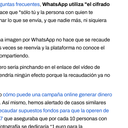
guntas frecuentes
,
WhatsApp utiliza "el cifrado
ace que "sólo tú y la persona con quien te
r lo que se envía, y que nadie más, ni siquiera
 una imagen por WhatsApp no hace que se recaude
 veces se reenvía y la plataforma no conoce el
 compartiendo.
ro sería pinchando en el enlace del vídeo de
endría ningún efecto porque la recaudación ya no
o
cómo puede una campaña online generar dinero
o. Así mismo, hemos alertado de casos similares
recaudar supuestos fondos para que la operen de
17
que aseguraba que por cada 10 personas con
tografía se dedicaría “1 euro para la