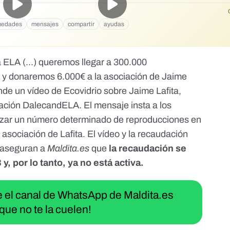
medades
mensajes
compartir
ayudas
a ELA (...) queremos llegar a 300.000
.) y donaremos 6.000€ a la asociación de Jaime
nde un vídeo de Ecovidrio sobre Jaime Lafita,
ación DalecandELA. El mensaje insta a los
anzar un número determinado de reproducciones en
asociación de Lafita. El vídeo y la recaudación
o aseguran a
Maldita.es
que
la recaudación se
y, por lo tanto, ya no está activa.
ue el canal de WhatsApp de Maldita.es
que no te la cuelen!