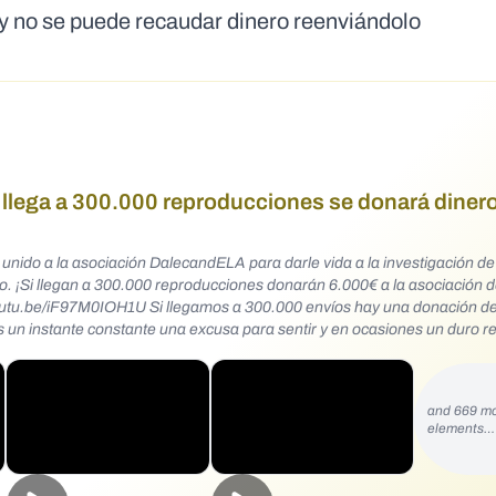
y no se puede recaudar dinero reenviándolo
LA llega a 300.000 reproducciones se donará diner
 unido a la asociación DalecandELA para darle vida a la investigación de
o. ¡Si llegan a 300.000 reproducciones donarán 6.000€ a la asociación 
youtu.be/iF97M0IOH1U Si llegamos a 300.000 envíos hay una donación d
es un instante constante una excusa para sentir y en ocasiones un duro r
and 669 m
elements…