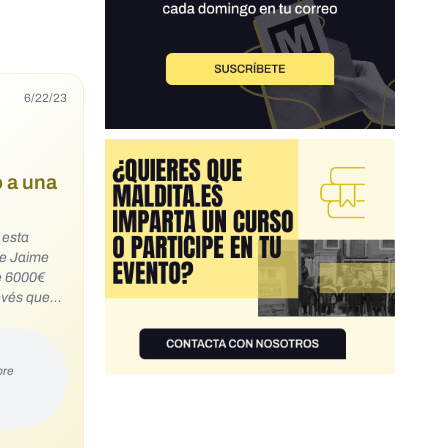
6/22/23
o a una
 esta
de Jaime
e 6000€
evés que
ore