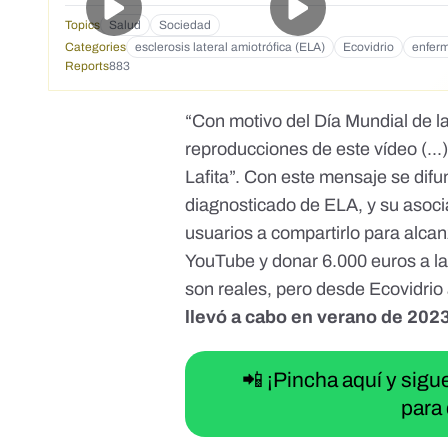
Topics
Salud
Sociedad
Categories
esclerosis lateral amiotrófica (ELA)
Ecovidrio
enfer
Reports
883
“Con motivo del Día Mundial de l
reproducciones de este vídeo (..
Lafita”. Con este mensaje se difu
diagnosticado de ELA, y su asoci
usuarios a compartirlo para alc
YouTube y donar 6.000 euros a la 
son reales, pero desde Ecovidri
llevó a cabo en verano de 2023 
📲 ¡Pincha aquí y sig
para 