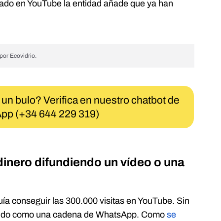
icado en YouTube la entidad añade que ya han
por Ecovidrio.
 un bulo? Verifica en nuestro chatbot de
pp (+34 644 229 319)
inero difundiendo un vídeo o una
a conseguir las 300.000 visitas en YouTube. Sin
iendo como una cadena de WhatsApp. Como
se