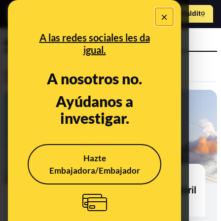
×
Hazte Maldit
o
Abrir menú
A las redes sociales les da
electricidad
igual.
Desinfo
A nosotros no.
Ayúdanos a
investigar.
Hazte
Embajadora/Embajador
Bulos y desinformaciones sobre el
apagón en la península Ibérica en abril
de 2025