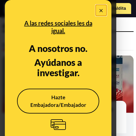
×
Hazte Maldit
o
Abrir menú
A las redes sociales les da
declaraciones
igual.
Desinfo
A nosotros no.
Ayúdanos a
FALSO
investigar.
Hazte
Embajadora/Embajador
No, este vídeo de Haaland diciendo
que quiere que Argentina gane el
Mundial no es real: está editado