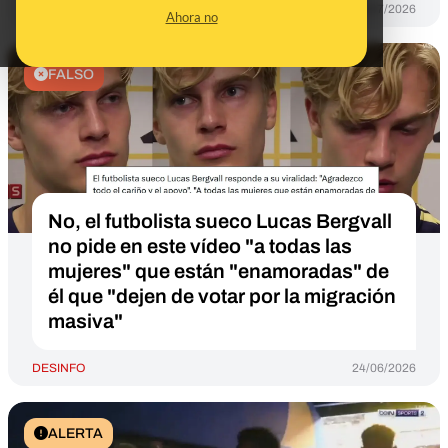
DESINFO
15/07/2026
Ahora no
FALSO
No, el futbolista sueco Lucas Bergvall
no pide en este vídeo "a todas las
mujeres" que están "enamoradas" de
él que "dejen de votar por la migración
masiva"
DESINFO
24/06/2026
ALERTA