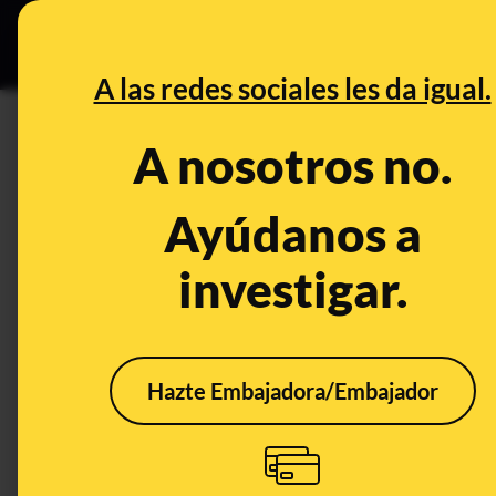
Especial Ceut
DESINFO
PREB
A las redes sociales les da igual.
CDC
A nosotros no.
Prebunking
Ayúdanos a
investigar.
Hazte Embajadora/Embajador
Por qué han
Por 
aumentado los casos
comp