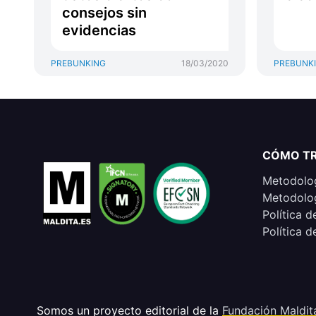
consejos sin
evidencias
PREBUNKING
18/03/2020
PREBUNK
CÓMO T
Metodolog
Metodolog
Política d
Política d
Somos un proyecto editorial de la
Fundación Maldit