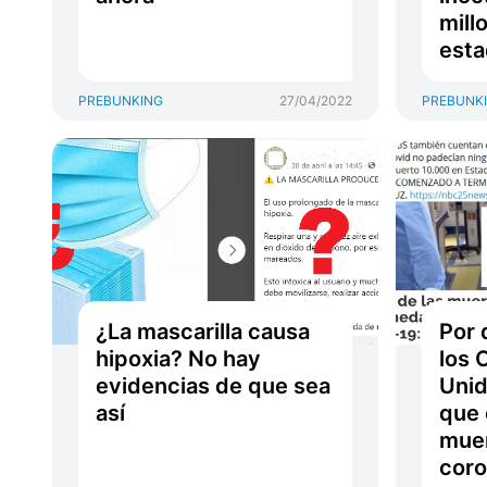
mill
est
PREBUNKING
27/04/2022
PREBUNK
¿La mascarilla causa
Por 
hipoxia? No hay
los 
evidencias de que sea
Unid
así
que 
muer
coro