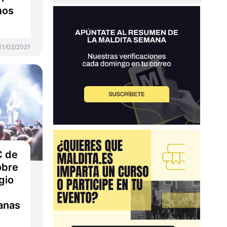
mos
11/02/2021
C de
obre
gio
ianas