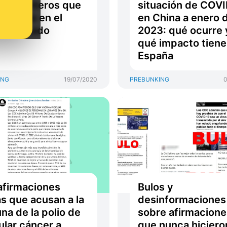
nes enteros que
situación de COV
ortados en el
en China a enero 
ermercado
2023: qué ocurre 
qué impacto tiene
España
ING
19/07/2020
PREBUNKING
0
afirmaciones
Bulos y
as que acusan a la
desinformaciones
na de la polio de
sobre afirmacione
ular cáncer a
que nunca hiciero