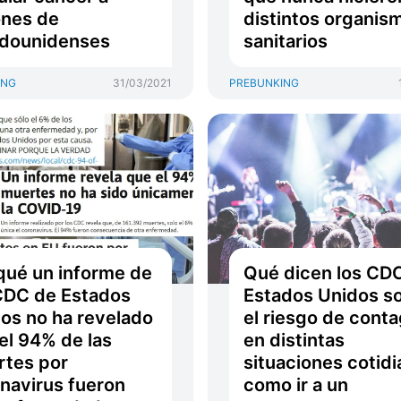
ones de
distintos organis
adounidenses
sanitarios
ING
31/03/2021
PREBUNKING
qué un informe de
Qué dicen los CD
CDC de Estados
Estados Unidos s
os no ha revelado
el riesgo de conta
el 94% de las
en distintas
tes por
situaciones cotid
navirus fueron
como ir a un