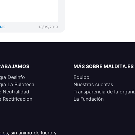
ING
18/09/2019
RABAJAMOS
MÁS SOBRE MALDITA.ES
ía Desinfo
Equipo
ía La Buloteca
Nuestras cuentas
e Neutralidad
Transparencia de la organi
e Rectificación
La Fundación
a.es
, sin ánimo de lucro y