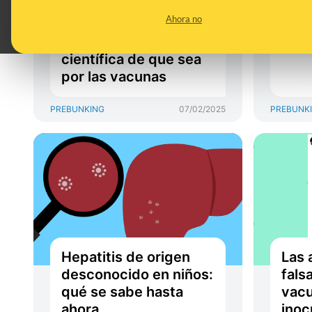
diagnosticados de
melo
Ahora no
autismo y por qué no
ya c
hay evidencia
sup
científica de que sea
por las vacunas
PREBUNKING
07/02/2025
PREBUNK
Hepatitis de origen
Las 
desconocido en niños:
fals
qué se sabe hasta
vacu
ahora
inoc