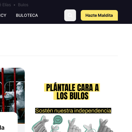
 Elías
•
Bulos
ICY
BULOTECA
Hazte Maldit
a
la