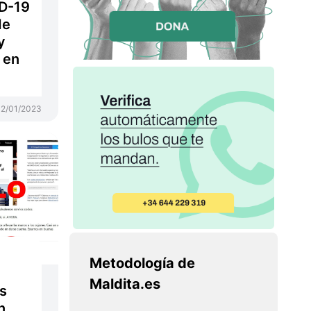
ID-19
de
y
 en
2/01/2023
Metodología de
Maldita.es
s
n