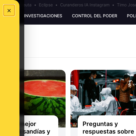
a
•
Bulos Ceuta
•
Eclipse
•
Curanderos IA Instagram
•
Timo José
×
UNKING
INVESTIGACIONES
CONTROL DEL PODER
POL
qué es mejor
Preguntas y
rar las sandías y
respuestas sobre 