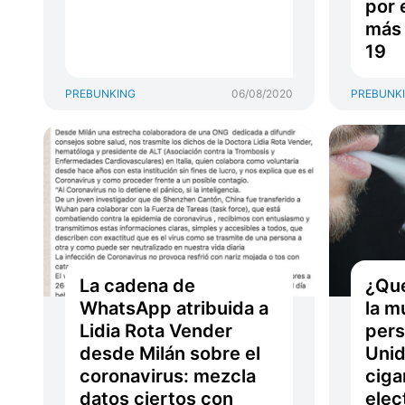
por
más 
19
PREBUNKING
06/08/2020
PREBUNK
La cadena de
¿Qu
WhatsApp atribuida a
la m
Lidia Rota Vender
pers
desde Milán sobre el
Unid
coronavirus: mezcla
cigar
datos ciertos con
elec