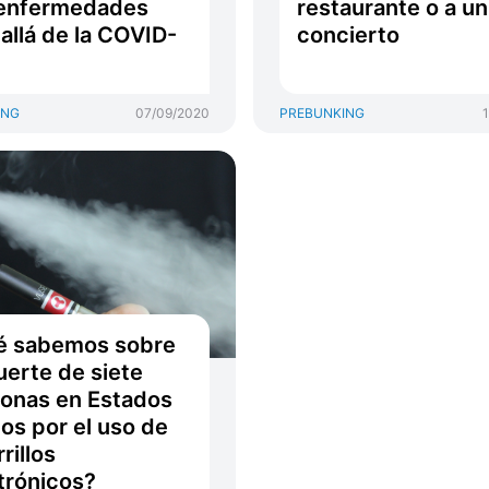
 enfermedades
restaurante o a un
allá de la COVID-
concierto
ING
07/09/2020
PREBUNKING
é sabemos sobre
uerte de siete
onas en Estados
os por el uso de
rillos
trónicos?