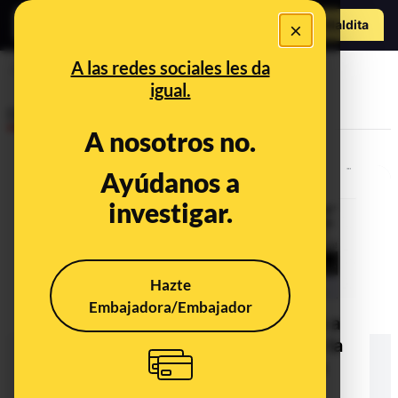
o
Hazte Maldit
×
a
Abrir menú
A las redes sociales les da
CDC
igual.
Desinfo
A nosotros no.
Ayúdanos a
investigar.
Hazte
Embajadora/Embajador
No, la vacuna de la gripe no mató a
50 millones de personas durante la
pandemia de "gripe española" de
1918