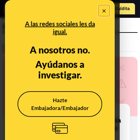
×
Hazte Maldit
o
Abrir menú
A las redes sociales les da
Baleares
igual.
Desinfo
A nosotros no.
Ayúdanos a
investigar.
Hazte
Embajadora/Embajador
Los "agentes covid" en el BOE de
agosto de 2022: es una figura creada
en Baleares en 2021 y el nuevo Real
Decreto-Ley reduce sus funciones