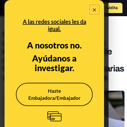
×
Hazte Maldit
o
Abrir menú
A las redes sociales les da
CONTROL DEL PODER
igual.
Se estanca la bajada de la
incidencia de COVID-19 en
A nosotros no.
España desde comienzos de
Ayúdanos a
diciembre: en Baleares,
investigar.
Comunidad de Madrid, Canarias
y Cataluña incluso aumenta
Publicado el
Dec 16, 2020, 2:11:42 PM
Hazte
Embajadora/Embajador