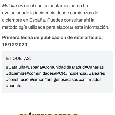
Maldita.es
en el que os contamos
cómo ha
evolucionado la incidencia desde comienzos de
diciembre en España. Puedes consultar ahí la
metodología utilizada para elaborar esta información.
Primera fecha de publicación de este artículo:
16/12/2020
ETIQUETAS:
#Cataluña
#España
#Comunidad de Madrid
#Canarias
#diciembre
#comunidades
#PCR
#incidencia
#Baleares
#constitución
#simón
#antigenos
#casos confirmados
#puente