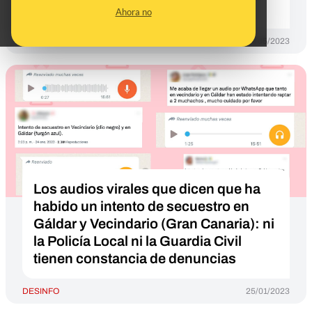
móvil para acceder a ellas
Ahora no
DESINFO
24/05/2023
Los audios virales que dicen que ha
habido un intento de secuestro en
Gáldar y Vecindario (Gran Canaria): ni
la Policía Local ni la Guardia Civil
tienen constancia de denuncias
DESINFO
25/01/2023