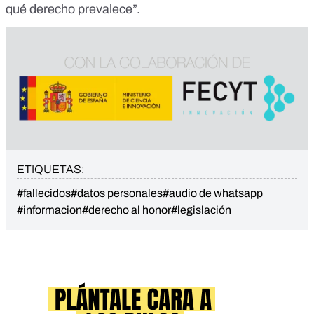
qué derecho prevalece”.
ETIQUETAS:
#fallecidos
#datos personales
#audio de whatsapp
#informacion
#derecho al honor
#legislación